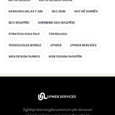
SAMSUNG GALAXY S26
SEO 2026
SEO NË DURRËS
SEO SHQIPËRI
SHËRBIME SEO SHQIPËRI
STRATEGJI DIGJITALE
TEKNOLOGJI
TEKNOLOGJIA MOBILE
UPWEB
UPWEB SERVICES
WEB DESIGN DURRES
WEB DESIGN SHQIPËRI
Zgjidhje teknologjike premium për bizneset