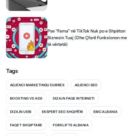
Pse “Fama” në TikTok Nuk po e Shpëton
Biznesin Tuaj (Dhe Çfarë Funksionon me
të vërtetë)
Tags
AGJENCI MARKETINGU DURRES
AGJENCI SEO
BOOSTING VS ADS
DIZAJN FAQE INTERNETI
DIZAJN UEBI
EKSPERT SEO SHQIPËRI
EMC ALBANIA
FAQET SHQIPTARE
FORKLIFTS ALBANIA