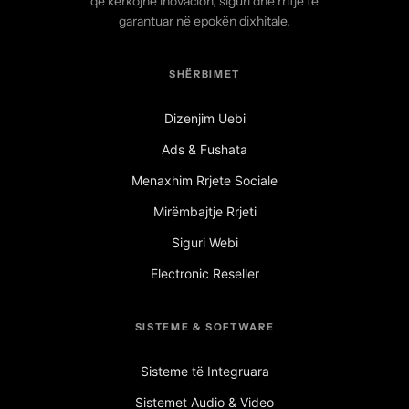
që kërkojnë inovacion, siguri dhe rritje të
garantuar në epokën dixhitale.
SHËRBIMET
Dizenjim Uebi
Ads & Fushata
Menaxhim Rrjete Sociale
Mirëmbajtje Rrjeti
Siguri Webi
Electronic Reseller
SISTEME & SOFTWARE
Sisteme të Integruara
Sistemet Audio & Video