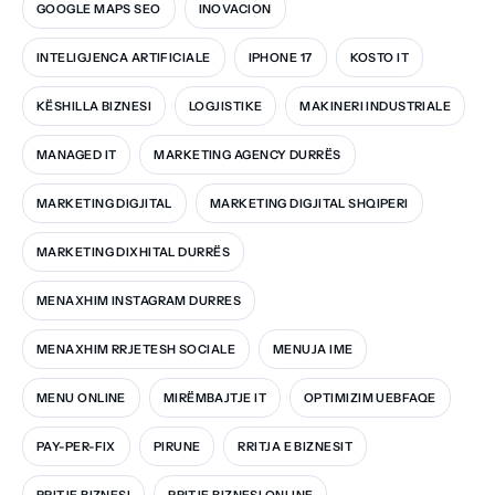
GOOGLE MAPS SEO
INOVACION
INTELIGJENCA ARTIFICIALE
IPHONE 17
KOSTO IT
KËSHILLA BIZNESI
LOGJISTIKE
MAKINERI INDUSTRIALE
MANAGED IT
MARKETING AGENCY DURRËS
MARKETING DIGJITAL
MARKETING DIGJITAL SHQIPERI
MARKETING DIXHITAL DURRËS
MENAXHIM INSTAGRAM DURRES
MENAXHIM RRJETESH SOCIALE
MENUJA IME
MENU ONLINE
MIRËMBAJTJE IT
OPTIMIZIM UEBFAQE
PAY-PER-FIX
PIRUNE
RRITJA E BIZNESIT
RRITJE BIZNESI
RRITJE BIZNESI ONLINE