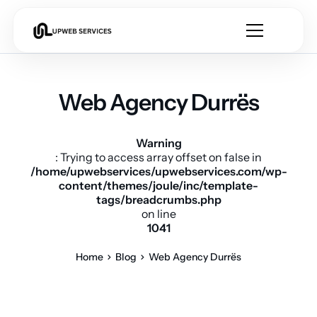
Web Agency Durrës
Warning
: Trying to access array offset on false in
/home/upwebservices/upwebservices.com/wp-
content/themes/joule/inc/template-
tags/breadcrumbs.php
on line
1041
Home
Blog
Web Agency Durrës