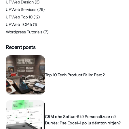
UPWeb Design
(3)
UPWeb Services
(29)
UPWeb Top 10
(12)
UPWeb TOP 5
(1)
Wordpress Tutorials
(7)
Recent posts
Top 10 Tech Product Fails: Part 2
CRM dhe Softuerë të Personalizuar në
Durrës: Pse Excel-i po ju dëmton rritjen?