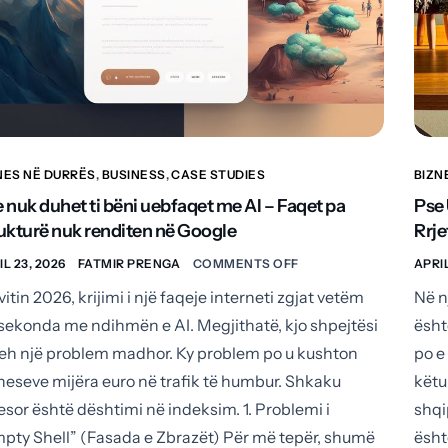
NES NË DURRËS
,
BUSINESS
,
CASE STUDIES
BIZN
 nuk duhet ti bëni uebfaqet me AI – Faqet pa
Pse
ukturë nuk renditen në Google
Rrje
IL 23, 2026
FATMIR PRENGA
COMMENTS OFF
APRIL
vitin 2026, krijimi i një faqeje interneti zgjat vetëm
Në n
sekonda me ndihmën e AI. Megjithatë, kjo shpejtësi
ësht
eh një problem madhor. Ky problem po u kushton
po e
neseve mijëra euro në trafik të humbur. Shkaku
këtu
esor është dështimi në indeksim. 1. Problemi i
shqi
pty Shell” (Fasada e Zbrazët) Për më tepër, shumë
ësht