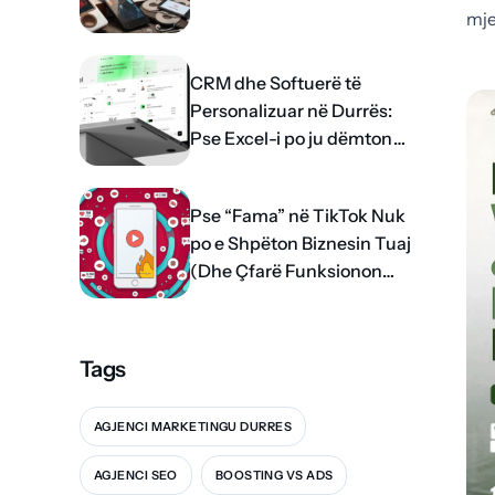
mje
CRM dhe Softuerë të
Personalizuar në Durrës:
Pse Excel-i po ju dëmton
rritjen?
Pse “Fama” në TikTok Nuk
po e Shpëton Biznesin Tuaj
(Dhe Çfarë Funksionon
me të vërtetë)
Tags
AGJENCI MARKETINGU DURRES
AGJENCI SEO
BOOSTING VS ADS