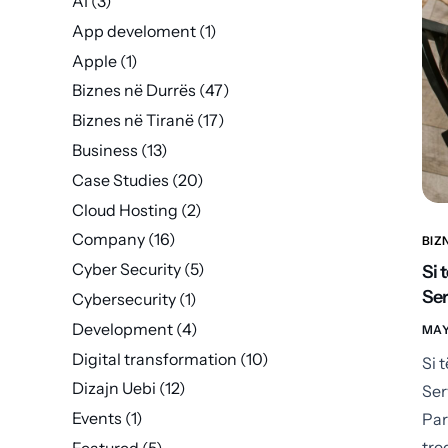
AI
(3)
App develoment
(1)
Apple
(1)
Biznes në Durrës
(47)
Biznes në Tiranë
(17)
Business
(13)
Case Studies
(20)
Cloud Hosting
(2)
Company
(16)
BIZ
Cyber Security
(5)
Si 
Ser
Cybersecurity
(1)
Development
(4)
MAY
Digital transformation
(10)
Si 
Dizajn Uebi
(12)
Ser
Events
(1)
Par
tre
Featured
(5)