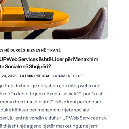
ES NË DURRËS
,
BIZNES NË TIRANË
 UPWeb Services është Lider për Menaxhim
te Sociale në Shqipëri?
 20, 2026
FATMIR PRENGA
COMMENTS OFF
jë treg dixhital që ndryshon çdo ditë, pyetja nuk
ë më “a duhet të jem në rrjete sociale?”, por “kush
 menaxhon imazhin tim?”. Nëse keni përfunduar
 duke kërkuar për menaxhim rrjete sociale
peri, ju jeni në vendin e duhur. UPWeb Services nuk
ë thjesht një agjenci tjetër marketingu; ne jemi