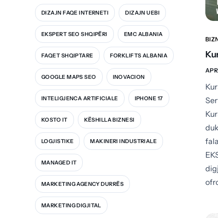
DIZAJN FAQE INTERNETI
DIZAJN UEBI
EKSPERT SEO SHQIPËRI
EMC ALBANIA
BIZ
Kur
FAQET SHQIPTARE
FORKLIFTS ALBANIA
APRI
GOOGLE MAPS SEO
INOVACION
Kur
INTELIGJENCA ARTIFICIALE
IPHONE 17
Ser
Kur
KOSTO IT
KËSHILLA BIZNESI
duk
fal
LOGJISTIKE
MAKINERI INDUSTRIALE
EKS
MANAGED IT
dig
ofr
MARKETING AGENCY DURRËS
MARKETING DIGJITAL