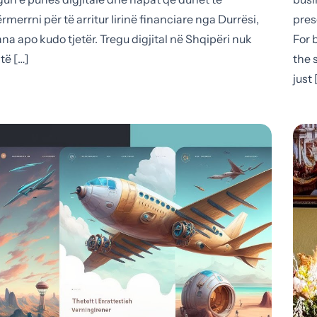
rmerrni për të arritur lirinë financiare nga Durrësi,
pres
ana apo kudo tjetër. Tregu digjital në Shqipëri nuk
For 
të […]
the 
just 