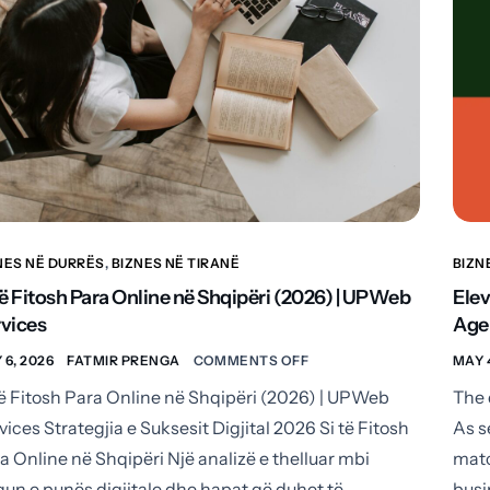
NES NË DURRËS
,
BIZNES NË TIRANË
BIZN
të Fitosh Para Online në Shqipëri (2026) | UPWeb
Elev
vices
Age
 6, 2026
FATMIR PRENGA
COMMENTS OFF
MAY 
të Fitosh Para Online në Shqipëri (2026) | UPWeb
The 
vices Strategjia e Suksesit Digjital 2026 Si të Fitosh
As s
a Online në Shqipëri Një analizë e thelluar mbi
matc
gun e punës digjitale dhe hapat që duhet të
busi