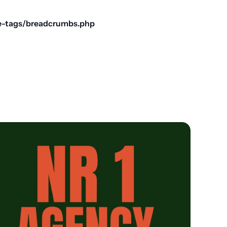
e-tags/breadcrumbs.php