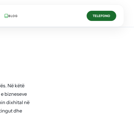
TELEFONO
BLOG
rës. Në këtë
n e bizneseve
in dixhital në
tingut dhe