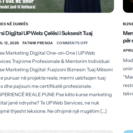
NES NË DURRËS
BIZN
si Digjital UPWeb: Çelësi i Suksesit Tuaj
Menu
për
L 12, 2026
FATMIR PRENGA
COMMENTS OFF
APRIL
se Marketing Digjital One-on-One | UPWeb
Mode
vices Trajnime Profesionale & Mentorim Individual
onli
se Marketing Digjital: Fuqizoni Biznesin Tuaj Mësoni
“Men
e punuar në projekte reale, merrni uebfaqen tuaj
rest
as dhe pajisuni me certifikatë profesionale.
tekn
PERIENCË REALE PUNE Pse këto kurse marketing
jital janë ndryshe? Te UPWeb Services, ne nuk
ojmë thjesht leksione. Ne ofrojmë një rrugëtim […]