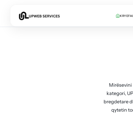
KRYEFA
Mirësevini 
kategori, UP
bregdetare dh
qytetin t