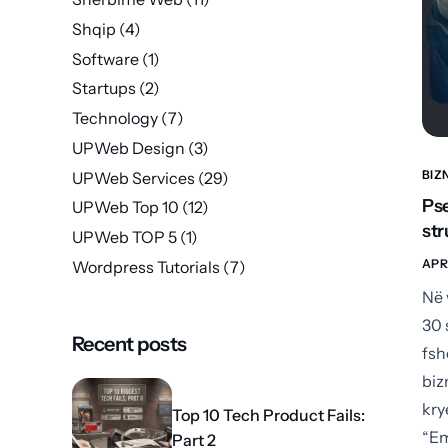
Shqip
(4)
Software
(1)
Startups
(2)
Technology
(7)
UPWeb Design
(3)
BIZ
UPWeb Services
(29)
Pse
UPWeb Top 10
(12)
str
UPWeb TOP 5
(1)
APR
Wordpress Tutorials
(7)
Në 
30 
Recent posts
fsh
biz
kry
Top 10 Tech Product Fails:
“Em
Part 2