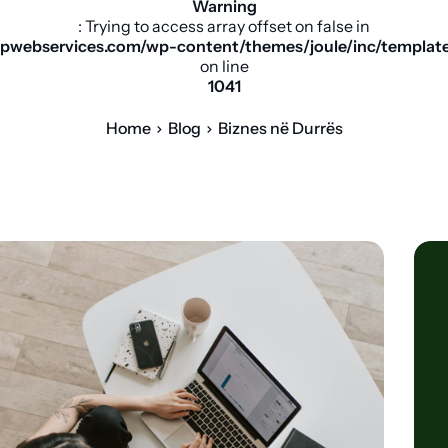
Warning
: Trying to access array offset on false in
pwebservices.com/wp-content/themes/joule/inc/templat
on line
1041
Home
Blog
Biznes në Durrës