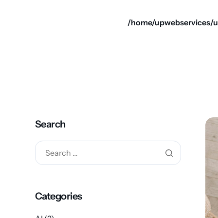
/home/upwebservices/u
Search
Categories