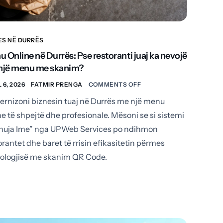
ES NË DURRËS
 Online në Durrës: Pse restoranti juaj ka nevojë
 një menu me skanim?
 6, 2026
FATMIR PRENGA
COMMENTS OFF
rnizoni biznesin tuaj në Durrës me një menu
ne të shpejtë dhe profesionale. Mësoni se si sistemi
uja Ime” nga UPWeb Services po ndihmon
orantet dhe baret të rrisin efikasitetin përmes
ologjisë me skanim QR Code.