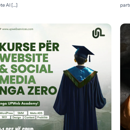
te AI […]
part