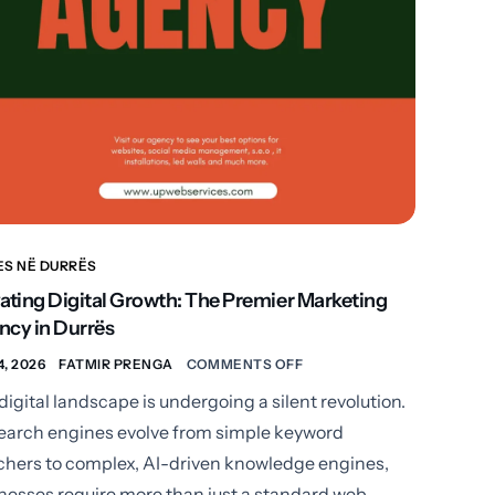
ES NË DURRËS
ating Digital Growth: The Premier Marketing
ncy in Durrës
4, 2026
FATMIR PRENGA
COMMENTS OFF
digital landscape is undergoing a silent revolution.
earch engines evolve from simple keyword
hers to complex, AI-driven knowledge engines,
nesses require more than just a standard web