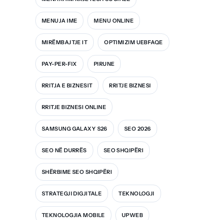
MENUJA IME
MENU ONLINE
MIRËMBAJTJE IT
OPTIMIZIM UEBFAQE
PAY-PER-FIX
PIRUNE
RRITJA E BIZNESIT
RRITJE BIZNESI
RRITJE BIZNESI ONLINE
SAMSUNG GALAXY S26
SEO 2026
SEO NË DURRËS
SEO SHQIPËRI
SHËRBIME SEO SHQIPËRI
STRATEGJI DIGJITALE
TEKNOLOGJI
TEKNOLOGJIA MOBILE
UPWEB