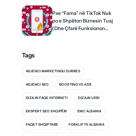
Pse “Fama” në TikTok Nuk
po e Shpëton Biznesin Tuaj
(Dhe Çfarë Funksionon
me të vërtetë)
Tags
AGJENCI MARKETINGU DURRES
AGJENCI SEO
BOOSTING VS ADS
DIZAJN FAQE INTERNETI
DIZAJN UEBI
EKSPERT SEO SHQIPËRI
EMC ALBANIA
FAQET SHQIPTARE
FORKLIFTS ALBANIA