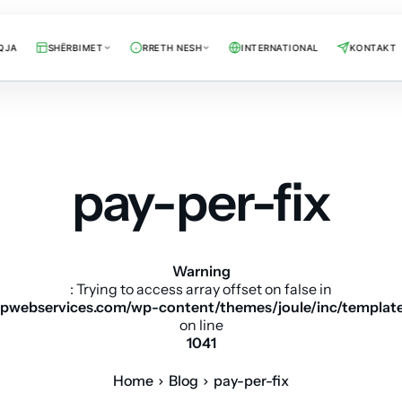
QJA
SHËRBIMET
RRETH NESH
INTERNATIONAL
KONTAKT
pay-per-fix
Warning
: Trying to access array offset on false in
pwebservices.com/wp-content/themes/joule/inc/templat
on line
1041
Home
Blog
pay-per-fix