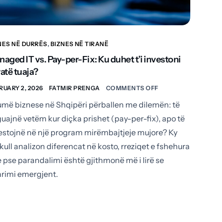
NES NË DURRËS
,
BIZNES NË TIRANË
aged IT vs. Pay-per-Fix: Ku duhet t’i investoni
atë tuaja?
RUARY 2, 2026
FATMIR PRENGA
COMMENTS OFF
më biznese në Shqipëri përballen me dilemën: të
uajnë vetëm kur diçka prishet (pay-per-fix), apo të
estojnë në një program mirëmbajtjeje mujore? Ky
ikull analizon diferencat në kosto, rreziqet e fshehura
 pse parandalimi është gjithmonë më i lirë se
arimi emergjent.