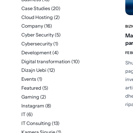
Case Studies
(20)
Cloud Hosting
(2)
Company
(16)
BIZ
Cyber Security
(5)
Man
par
Cybersecurity
(1)
Development
(4)
FEB
Digital transformation
(10)
Shu
Dizajn Uebi
(12)
pag
Events
(1)
inv
art
Featured
(5)
dhe
Gaming
(2)
rip
Instagram
(8)
IT
(6)
IT Consulting
(13)
Kamera Sigurie
(1)