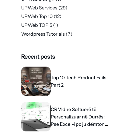
UPWeb Services
(29)
UPWeb Top 10
(12)
UPWeb TOP 5
(1)
Wordpress Tutorials
(7)
Recent posts
Top 10 Tech Product Fails:
Part 2
CRM dhe Softuerë të
Personalizuar në Durrës:
Pse Excel-i po ju dëmton
rritjen?