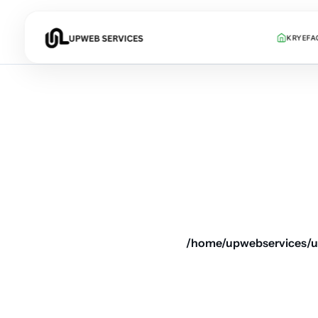
KRYEFA
/home/upwebservices/u