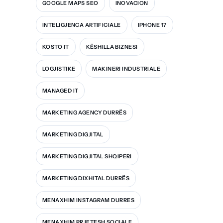
GOOGLE MAPS SEO
INOVACION
INTELIGJENCA ARTIFICIALE
IPHONE 17
KOSTO IT
KËSHILLA BIZNESI
LOGJISTIKE
MAKINERI INDUSTRIALE
MANAGED IT
MARKETING AGENCY DURRËS
MARKETING DIGJITAL
MARKETING DIGJITAL SHQIPERI
MARKETING DIXHITAL DURRËS
MENAXHIM INSTAGRAM DURRES
MENAXHIM RRJETESH SOCIALE