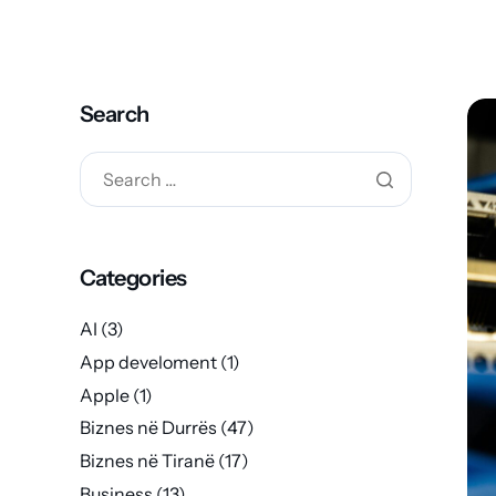
Search
Categories
AI
(3)
App develoment
(1)
Apple
(1)
Biznes në Durrës
(47)
Biznes në Tiranë
(17)
Business
(13)