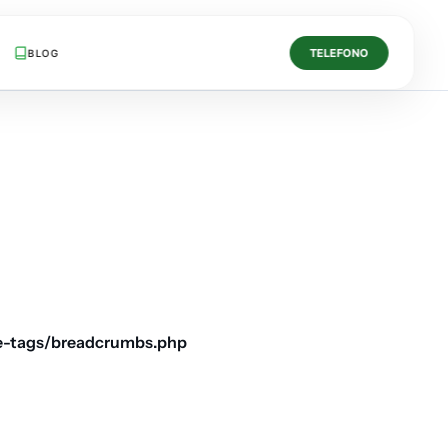
TELEFONO
BLOG
e-tags/breadcrumbs.php