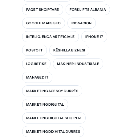
FAQET SHQIPTARE
FORKLIFTS ALBANIA
GOOGLE MAPS SEO
INOVACION
INTELIGJENCA ARTIFICIALE
IPHONE 17
KOSTO IT
KËSHILLA BIZNESI
LOGJISTIKE
MAKINERI INDUSTRIALE
MANAGED IT
MARKETING AGENCY DURRËS
MARKETING DIGJITAL
MARKETING DIGJITAL SHQIPERI
MARKETING DIXHITAL DURRËS