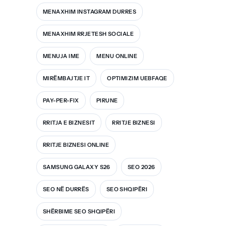
MENAXHIM INSTAGRAM DURRES
MENAXHIM RRJETESH SOCIALE
MENUJA IME
MENU ONLINE
MIRËMBAJTJE IT
OPTIMIZIM UEBFAQE
PAY-PER-FIX
PIRUNE
RRITJA E BIZNESIT
RRITJE BIZNESI
RRITJE BIZNESI ONLINE
SAMSUNG GALAXY S26
SEO 2026
SEO NË DURRËS
SEO SHQIPËRI
SHËRBIME SEO SHQIPËRI