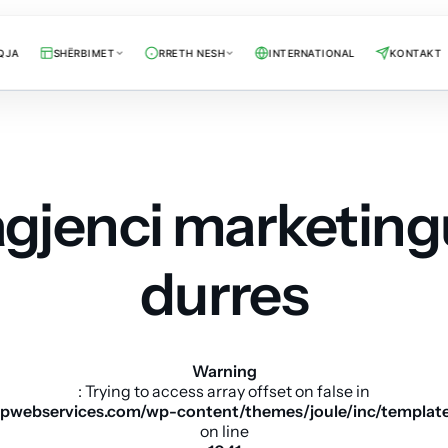
QJA
SHËRBIMET
RRETH NESH
INTERNATIONAL
KONTAKT
agjenci marketing
durres
Warning
: Trying to access array offset on false in
pwebservices.com/wp-content/themes/joule/inc/templat
on line