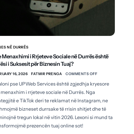
NES NË DURRËS
 Menaxhimi i Rrjeteve Sociale në Durrës është
ësi i Suksesit për Biznesin Tuaj?
RUARY 16, 2026
FATMIR PRENGA
COMMENTS OFF
loni pse UPWeb Services është zgjedhja kryesore
 menaxhim i rrjeteve sociale në Durrës. Nga
ategjitë e TikTok deri te reklamat në Instagram, ne
hmojmë bizneset durrsake të rrisin shitjet dhe të
inojnë tregun lokal në vitin 2026. Lexoni si mund ta
nsformojmë prezencën tuaj online sot!