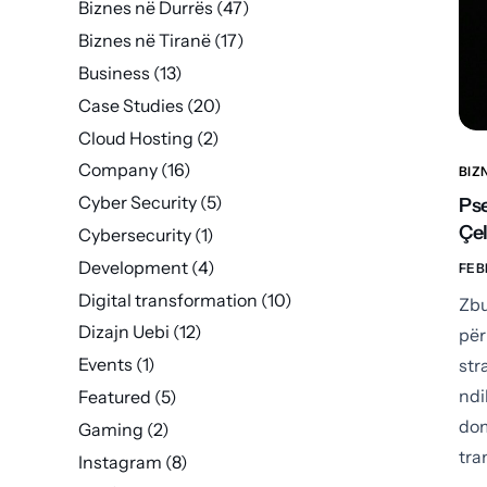
Biznes në Durrës
(47)
Biznes në Tiranë
(17)
Business
(13)
Case Studies
(20)
Cloud Hosting
(2)
Company
(16)
BIZ
Cyber Security
(5)
Pse
Çel
Cybersecurity
(1)
Development
(4)
FEB
Digital transformation
(10)
Zbu
Dizajn Uebi
(12)
për
Events
(1)
str
ndi
Featured
(5)
dom
Gaming
(2)
tra
Instagram
(8)