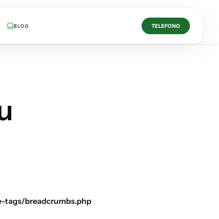
TELEFONO
BLOG
u
e-tags/breadcrumbs.php