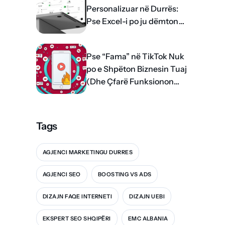
Personalizuar në Durrës:
Pse Excel-i po ju dëmton
rritjen?
Pse “Fama” në TikTok Nuk
po e Shpëton Biznesin Tuaj
(Dhe Çfarë Funksionon
me të vërtetë)
Tags
AGJENCI MARKETINGU DURRES
AGJENCI SEO
BOOSTING VS ADS
DIZAJN FAQE INTERNETI
DIZAJN UEBI
EKSPERT SEO SHQIPËRI
EMC ALBANIA