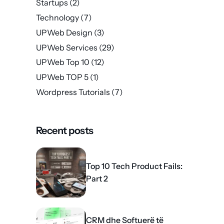
Startups
(2)
Technology
(7)
UPWeb Design
(3)
UPWeb Services
(29)
UPWeb Top 10
(12)
UPWeb TOP 5
(1)
Wordpress Tutorials
(7)
Recent posts
Top 10 Tech Product Fails:
Part 2
CRM dhe Softuerë të