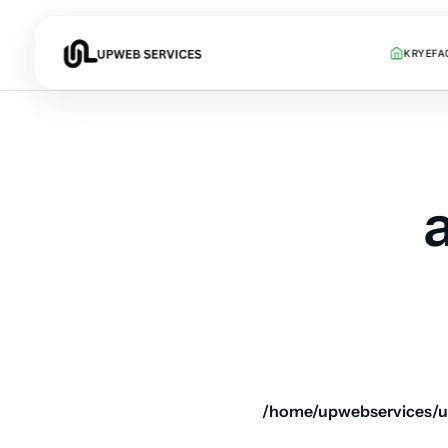
KRYEFA
/home/upwebservices/u