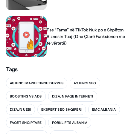
Pse “Fama” në TikTok Nuk po e Shpëton
Biznesin Tuaj (Dhe Çfarë Funksionon me
të vërtetë)
Tags
AGJENCI MARKETINGU DURRES
AGJENCI SEO
BOOSTING VS ADS
DIZAJN FAQE INTERNETI
DIZAJN UEBI
EKSPERT SEO SHQIPËRI
EMC ALBANIA
FAQET SHQIPTARE
FORKLIFTS ALBANIA