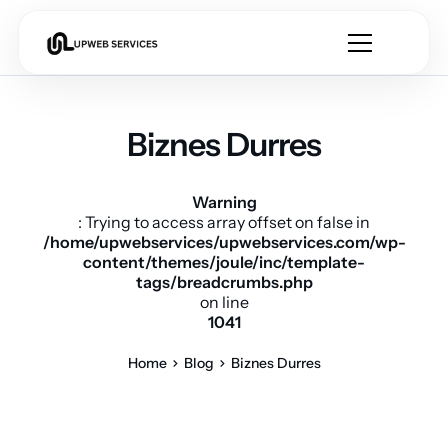
Biznes Durres
Warning
: Trying to access array offset on false in
/home/upwebservices/upwebservices.com/wp-
content/themes/joule/inc/template-
tags/breadcrumbs.php
on line
1041
Home
Blog
Biznes Durres