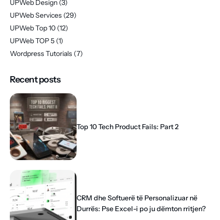
UPWeb Design
(3)
UPWeb Services
(29)
UPWeb Top 10
(12)
UPWeb TOP 5
(1)
Wordpress Tutorials
(7)
Recent posts
Top 10 Tech Product Fails: Part 2
CRM dhe Softuerë të Personalizuar në
Durrës: Pse Excel-i po ju dëmton rritjen?