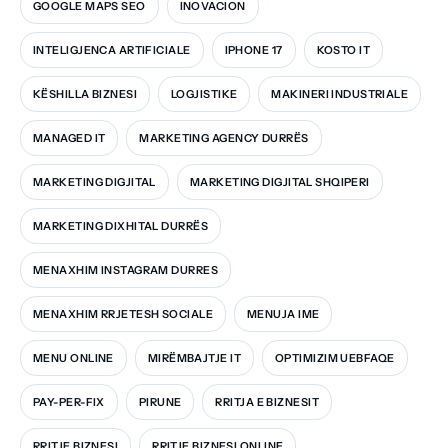
GOOGLE MAPS SEO
INOVACION
INTELIGJENCA ARTIFICIALE
IPHONE 17
KOSTO IT
KËSHILLA BIZNESI
LOGJISTIKE
MAKINERI INDUSTRIALE
MANAGED IT
MARKETING AGENCY DURRËS
MARKETING DIGJITAL
MARKETING DIGJITAL SHQIPERI
MARKETING DIXHITAL DURRËS
MENAXHIM INSTAGRAM DURRES
MENAXHIM RRJETESH SOCIALE
MENUJA IME
MENU ONLINE
MIRËMBAJTJE IT
OPTIMIZIM UEBFAQE
PAY-PER-FIX
PIRUNE
RRITJA E BIZNESIT
RRITJE BIZNESI
RRITJE BIZNESI ONLINE