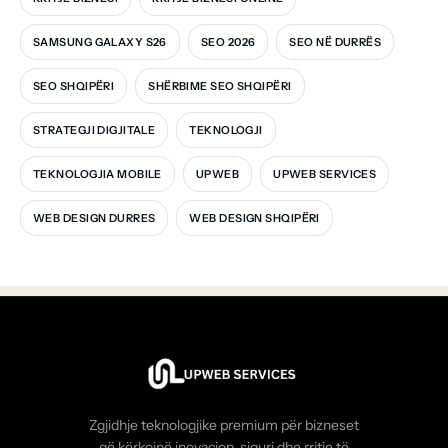
SAMSUNG GALAXY S26
SEO 2026
SEO NË DURRËS
SEO SHQIPËRI
SHËRBIME SEO SHQIPËRI
STRATEGJI DIGJITALE
TEKNOLOGJI
TEKNOLOGJIA MOBILE
UPWEB
UPWEB SERVICES
WEB DESIGN DURRES
WEB DESIGN SHQIPËRI
Zgjidhje teknologjike premium për bizneset
që kërkojnë inovacion, siguri dhe rritje të