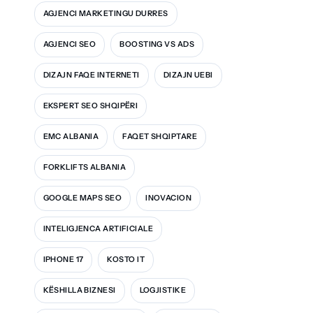
AGJENCI MARKETINGU DURRES
AGJENCI SEO
BOOSTING VS ADS
DIZAJN FAQE INTERNETI
DIZAJN UEBI
EKSPERT SEO SHQIPËRI
EMC ALBANIA
FAQET SHQIPTARE
FORKLIFTS ALBANIA
GOOGLE MAPS SEO
INOVACION
INTELIGJENCA ARTIFICIALE
IPHONE 17
KOSTO IT
KËSHILLA BIZNESI
LOGJISTIKE