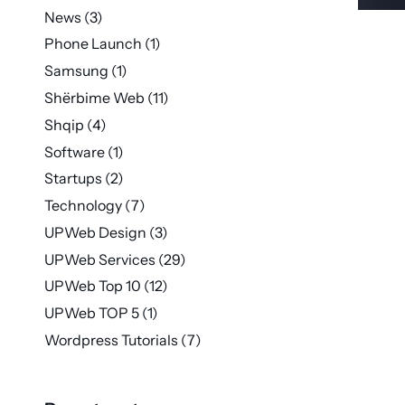
News
(3)
Phone Launch
(1)
Samsung
(1)
Shërbime Web
(11)
Shqip
(4)
Software
(1)
Startups
(2)
Technology
(7)
UPWeb Design
(3)
UPWeb Services
(29)
UPWeb Top 10
(12)
UPWeb TOP 5
(1)
Wordpress Tutorials
(7)