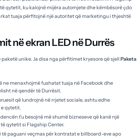
t të qytetit, ku kalojnë mijëra automjete dhe këmbësorë çdo
rkat tuaja përfitojnë një autoritet që marketingu i thjeshtë
it në ekran LED në Durrës
ë paketë unike. Ja disa nga përfitimet kryesore që sjell
Paketa
 ne menaxhojmë fushatat tuaja në Facebook dhe
lisht në qendër të Durrësit.
oruesit që lundrojnë në rrjetet sociale, ashtu edhe
e qytetit.
ndencën t’u besojnë më shumë bizneseve që kanë një
ë qytetit si Flagship Center.
ë të paguani veçmas për kontratat e billboard-eve apo