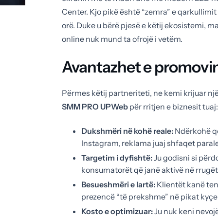
Center. Kjo pikë është “zemra” e qarkullimi
orë. Duke u bërë pjesë e këtij ekosistemi, ma
online nuk mund ta ofrojë i vetëm.
Avantazhet e promovim
Përmes këtij partneriteti, ne kemi krijuar nj
SMM PRO UPWeb
për rritjen e biznesit tuaj:
Dukshmëri në kohë reale:
Ndërkohë që
Instagram, reklama juaj shfaqet parale
Targetim i dyfishtë:
Ju godisni si përd
konsumatorët që janë aktivë në rrugët 
Besueshmëri e lartë:
Klientët kanë te
prezencë “të prekshme” në pikat kyçe t
Kosto e optimizuar:
Ju nuk keni nevoj