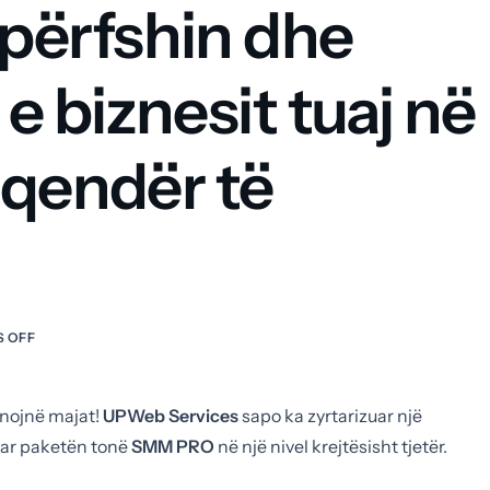
përfshin dhe
 biznesit tuaj në
 qendër të
 OFF
ynojnë majat!
UPWeb Services
sapo ka zyrtarizuar një
uar paketën tonë
SMM PRO
në një nivel krejtësisht tjetër.