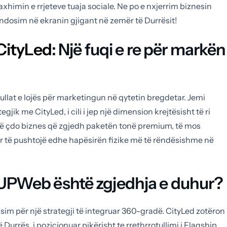
imin e rrjeteve tuaja sociale. Ne po e nxjerrim biznesin
vendosim në ekranin gjigant në zemër të Durrësit!
CityLed
: Një fuqi e re për markën
llat e lojës për marketingun në qytetin bregdetar. Jemi
gjik me CityLed, i cili i jep një dimension krejtësisht të ri
që çdo biznes që zgjedh paketën tonë premium, të mos
r të pushtojë edhe hapësirën fizike më të rëndësishme në
PWeb është zgjedhja e duhur?
lasim për një strategji të integruar 360-gradë. CityLed zotëron
rës, i pozicionuar pikërisht te rrethrrotullimi i Flagship