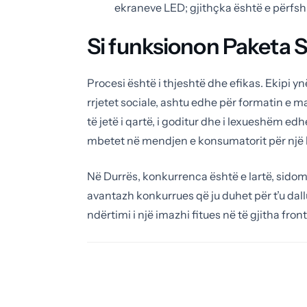
ekraneve LED; gjithçka është e përfshi
Si funksionon Paket
Procesi është i thjeshtë dhe efikas. Ekipi yn
rrjetet sociale, ashtu edhe për formatin e 
të jetë i qartë, i goditur dhe i lexueshëm edh
mbetet në mendjen e konsumatorit për një k
Në Durrës, konkurrenca është e lartë, sidomo
avantazh konkurrues që ju duhet për t’u dal
ndërtimi i një imazhi fitues në të gjitha fron