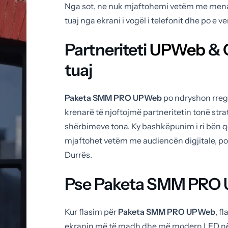
Nga sot, ne nuk mjaftohemi vetëm me menaxh
tuaj nga ekrani i vogël i telefonit dhe po e 
Partneriteti
UPWeb
&
tuaj
Paketa SMM PRO UPWeb
po ndryshon rregu
krenarë të njoftojmë partneritetin tonë strate
shërbimeve tona. Ky bashkëpunim i ri bën 
mjaftohet vetëm me audiencën digjitale, po
Durrës.
Pse Paketa SMM PRO U
Kur flasim për
Paketa SMM PRO UPWeb
, f
ekranin më të madh dhe më modern LED në Dur