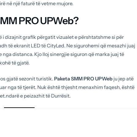
rë në një faturë të vetme mujore.
a SMM PRO UPWeb?
ë i dizajnit grafik përgatit vizualet e përshtatshme si për
madh të ekranit LED të CityLed. Ne sigurohemi që mesazhi juaj
e nga distanca. Kjo lloj sinergjie siguron që marka juaj të
ohë të gjatë.
s gjatë sezonit turistik.
Paketa SMM PRO UPWeb
ju jep atë
luar nga të tjerët. Nuk është thjesht menaxhim faqesh, është
tet.ndarë e peizazhit të Durrësit.