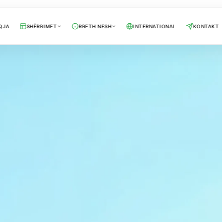
QJA
SHËRBIMET
RRETH NESH
INTERNATIONAL
KONTAKT