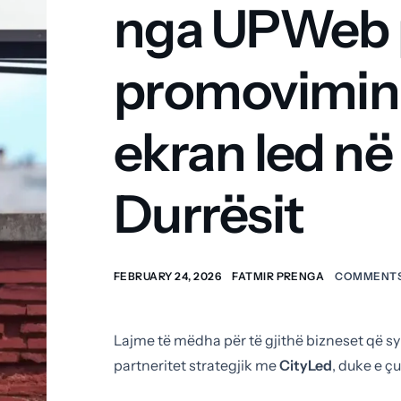
nga UPWeb 
promovimin e
ekran led në
Durrësit
FEBRUARY 24, 2026
FATMIR PRENGA
COMMENTS
Lajme të mëdha për të gjithë bizneset që s
partneritet strategjik me
CityLed
, duke e ç