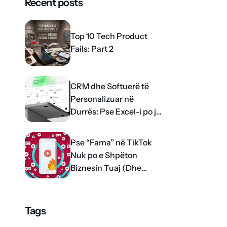
Recent posts
Top 10 Tech Product
Fails: Part 2
CRM dhe Softuerë të
Personalizuar në
Durrës: Pse Excel-i po ju
dëmton rritjen?
Pse “Fama” në TikTok
Nuk po e Shpëton
Biznesin Tuaj (Dhe
Çfarë Funksionon me të
vërtetë)
Tags