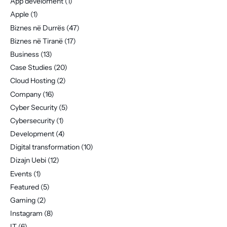
App develoment
(1)
Apple
(1)
Biznes në Durrës
(47)
Biznes në Tiranë
(17)
Business
(13)
Case Studies
(20)
Cloud Hosting
(2)
Company
(16)
Cyber Security
(5)
Cybersecurity
(1)
Development
(4)
Digital transformation
(10)
Dizajn Uebi
(12)
Events
(1)
Featured
(5)
Gaming
(2)
Instagram
(8)
IT
(6)