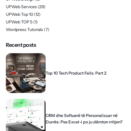
UPWeb Services
(29)
UPWeb Top 10
(12)
UPWeb TOP 5
(1)
Wordpress Tutorials
(7)
Recent posts
Top 10 Tech Product Fails: Part 2
CRM dhe Softuerë të Personalizuar në
Durrës: Pse Excel-i po ju dëmton rritjen?