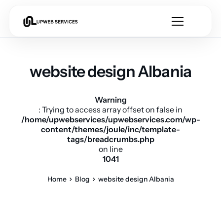
website design Albania
Warning
: Trying to access array offset on false in
/home/upwebservices/upwebservices.com/wp-
content/themes/joule/inc/template-
tags/breadcrumbs.php
on line
1041
Home
Blog
website design Albania