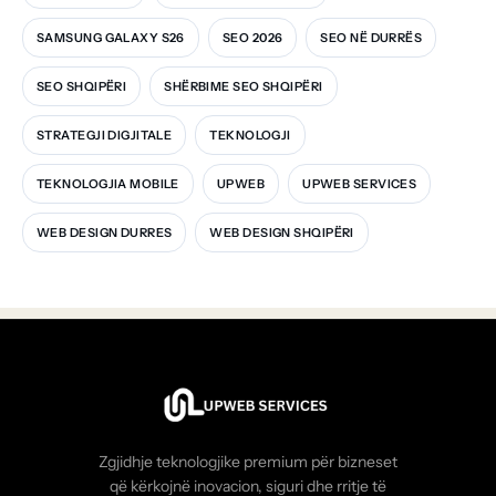
SAMSUNG GALAXY S26
SEO 2026
SEO NË DURRËS
SEO SHQIPËRI
SHËRBIME SEO SHQIPËRI
STRATEGJI DIGJITALE
TEKNOLOGJI
TEKNOLOGJIA MOBILE
UPWEB
UPWEB SERVICES
WEB DESIGN DURRES
WEB DESIGN SHQIPËRI
Zgjidhje teknologjike premium për bizneset
që kërkojnë inovacion, siguri dhe rritje të