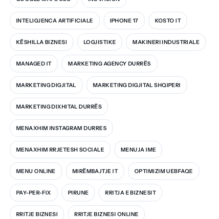
INTELIGJENCA ARTIFICIALE
IPHONE 17
KOSTO IT
KËSHILLA BIZNESI
LOGJISTIKE
MAKINERI INDUSTRIALE
MANAGED IT
MARKETING AGENCY DURRËS
MARKETING DIGJITAL
MARKETING DIGJITAL SHQIPERI
MARKETING DIXHITAL DURRËS
MENAXHIM INSTAGRAM DURRES
MENAXHIM RRJETESH SOCIALE
MENUJA IME
MENU ONLINE
MIRËMBAJTJE IT
OPTIMIZIM UEBFAQE
PAY-PER-FIX
PIRUNE
RRITJA E BIZNESIT
RRITJE BIZNESI
RRITJE BIZNESI ONLINE