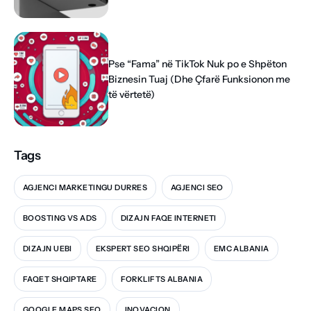
Pse “Fama” në TikTok Nuk po e Shpëton
Biznesin Tuaj (Dhe Çfarë Funksionon me
të vërtetë)
Tags
AGJENCI MARKETINGU DURRES
AGJENCI SEO
BOOSTING VS ADS
DIZAJN FAQE INTERNETI
DIZAJN UEBI
EKSPERT SEO SHQIPËRI
EMC ALBANIA
FAQET SHQIPTARE
FORKLIFTS ALBANIA
GOOGLE MAPS SEO
INOVACION