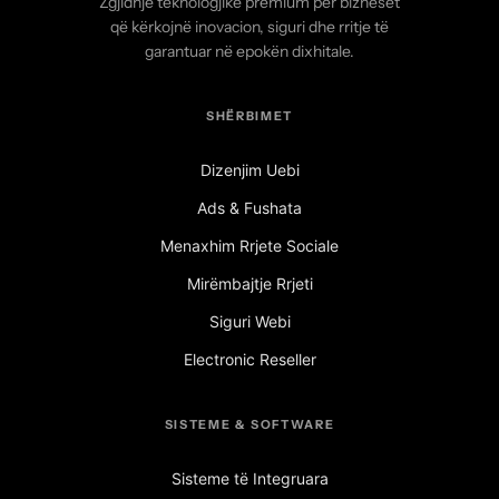
Zgjidhje teknologjike premium për bizneset
që kërkojnë inovacion, siguri dhe rritje të
garantuar në epokën dixhitale.
SHËRBIMET
Dizenjim Uebi
Ads & Fushata
Menaxhim Rrjete Sociale
Mirëmbajtje Rrjeti
Siguri Webi
Electronic Reseller
SISTEME & SOFTWARE
Sisteme të Integruara