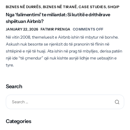
BIZNES NË DURRËS
,
BIZNES NË TIRANË
,
CASE STUDIES
,
SHQIP
Nga ‘falimentimi’ te miliardat: Si kutitë e drithërave
shpëtuan Airbnb?
JANUARY 22, 2026
FATMIR PRENGA
COMMENTS OFF
Në vitin 2008, themeluesit e Airbnb ishin të mbytur në borxhe.
Askush nuk besonte se njerëzit do të pranonin të flinin në
shtëpinë e një të huaji. Ata ishin në prag të mbylljes, derisa patën
një ide “të çmendur” që nuk kishte asnjë lidhje me uebsajtin e
tyre.
Search
Categories