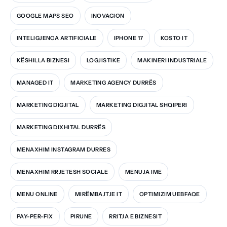
GOOGLE MAPS SEO
INOVACION
INTELIGJENCA ARTIFICIALE
IPHONE 17
KOSTO IT
KËSHILLA BIZNESI
LOGJISTIKE
MAKINERI INDUSTRIALE
MANAGED IT
MARKETING AGENCY DURRËS
MARKETING DIGJITAL
MARKETING DIGJITAL SHQIPERI
MARKETING DIXHITAL DURRËS
MENAXHIM INSTAGRAM DURRES
MENAXHIM RRJETESH SOCIALE
MENUJA IME
MENU ONLINE
MIRËMBAJTJE IT
OPTIMIZIM UEBFAQE
PAY-PER-FIX
PIRUNE
RRITJA E BIZNESIT