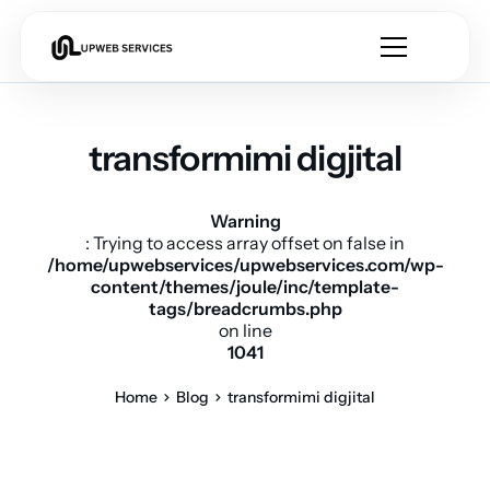
transformimi digjital
Warning
: Trying to access array offset on false in
/home/upwebservices/upwebservices.com/wp-
content/themes/joule/inc/template-
tags/breadcrumbs.php
on line
1041
Home
Blog
transformimi digjital