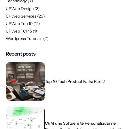
Technology
(7)
UPWeb Design
(3)
UPWeb Services
(29)
UPWeb Top 10
(12)
UPWeb TOP 5
(1)
Wordpress Tutorials
(7)
Recent posts
Top 10 Tech Product Fails: Part 2
CRM dhe Softuerë të Personalizuar në