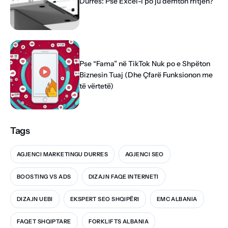
Durrës: Pse Excel-i po ju dëmton rritjen?
Pse “Fama” në TikTok Nuk po e Shpëton
Biznesin Tuaj (Dhe Çfarë Funksionon me
të vërtetë)
Tags
AGJENCI MARKETINGU DURRES
AGJENCI SEO
BOOSTING VS ADS
DIZAJN FAQE INTERNETI
DIZAJN UEBI
EKSPERT SEO SHQIPËRI
EMC ALBANIA
FAQET SHQIPTARE
FORKLIFTS ALBANIA