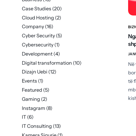
Case Studies
(20)
Cloud Hosting
(2)
Company
(16)
BIZ
Cyber Security
(5)
Nga
sh
Cybersecurity
(1)
Development
(4)
JAN
Digital transformation
(10)
Në 
Dizajn Uebi
(12)
bor
Events
(1)
të 
mby
Featured
(5)
kis
Gaming
(2)
Instagram
(8)
IT
(6)
IT Consulting
(13)
Kamera Sigurie
(1)