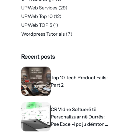
UPWeb Services
(29)
UPWeb Top 10
(12)
UPWeb TOP 5
(1)
Wordpress Tutorials
(7)
Recent posts
Top 10 Tech Product Fails:
Part 2
CRM dhe Softuerë të
Personalizuar në Durrës:
Pse Excel-i po ju dëmton
rritjen?