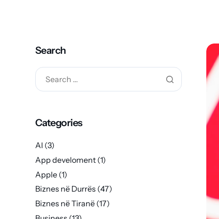
Search
Categories
AI
(3)
App develoment
(1)
Apple
(1)
Biznes në Durrës
(47)
Biznes në Tiranë
(17)
Business
(13)