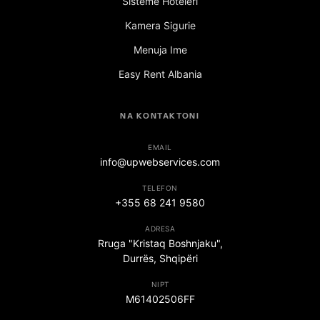
Sisteme Hoteleri
Kamera Sigurie
Menuja Ime
Easy Rent Albania
NA KONTAKTONI
EMAIL
info@upwebservices.com
TELEFON
+355 68 241 9580
ADRESA
Rruga "Kristaq Boshnjaku",
Durrës, Shqipëri
NIPT
M61402506FF