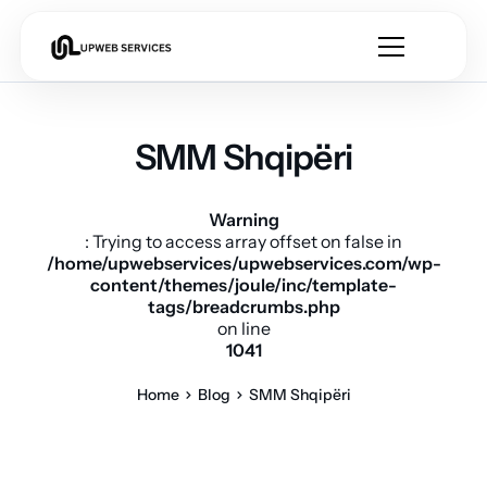
SMM Shqipëri
Warning
: Trying to access array offset on false in
/home/upwebservices/upwebservices.com/wp-
content/themes/joule/inc/template-
tags/breadcrumbs.php
on line
1041
Home
Blog
SMM Shqipëri