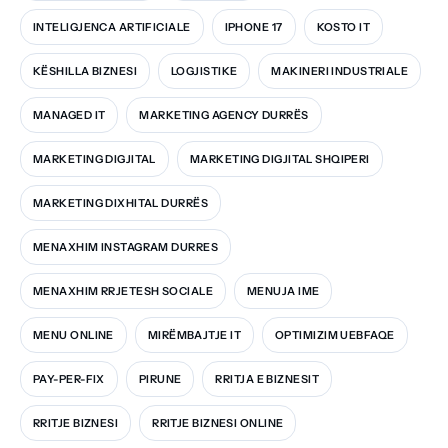
INTELIGJENCA ARTIFICIALE
IPHONE 17
KOSTO IT
KËSHILLA BIZNESI
LOGJISTIKE
MAKINERI INDUSTRIALE
MANAGED IT
MARKETING AGENCY DURRËS
MARKETING DIGJITAL
MARKETING DIGJITAL SHQIPERI
MARKETING DIXHITAL DURRËS
MENAXHIM INSTAGRAM DURRES
MENAXHIM RRJETESH SOCIALE
MENUJA IME
MENU ONLINE
MIRËMBAJTJE IT
OPTIMIZIM UEBFAQE
PAY-PER-FIX
PIRUNE
RRITJA E BIZNESIT
RRITJE BIZNESI
RRITJE BIZNESI ONLINE