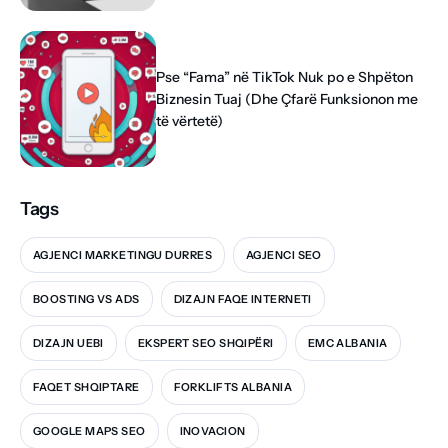
Pse “Fama” në TikTok Nuk po e Shpëton
Biznesin Tuaj (Dhe Çfarë Funksionon me
të vërtetë)
Tags
AGJENCI MARKETINGU DURRES
AGJENCI SEO
BOOSTING VS ADS
DIZAJN FAQE INTERNETI
DIZAJN UEBI
EKSPERT SEO SHQIPËRI
EMC ALBANIA
FAQET SHQIPTARE
FORKLIFTS ALBANIA
GOOGLE MAPS SEO
INOVACION