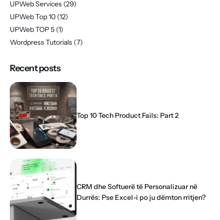
UPWeb Services
(29)
UPWeb Top 10
(12)
UPWeb TOP 5
(1)
Wordpress Tutorials
(7)
Recent posts
Top 10 Tech Product Fails: Part 2
CRM dhe Softuerë të Personalizuar në
Durrës: Pse Excel-i po ju dëmton rritjen?