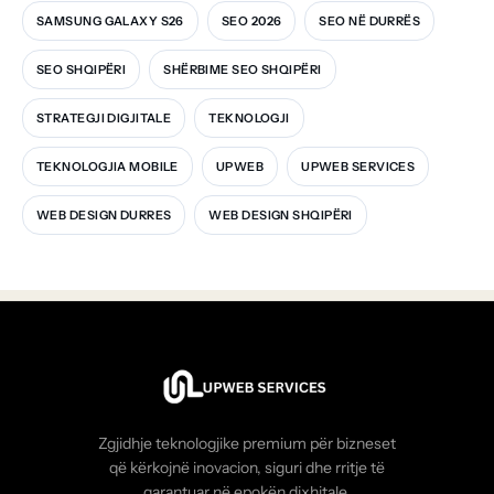
SAMSUNG GALAXY S26
SEO 2026
SEO NË DURRËS
SEO SHQIPËRI
SHËRBIME SEO SHQIPËRI
STRATEGJI DIGJITALE
TEKNOLOGJI
TEKNOLOGJIA MOBILE
UPWEB
UPWEB SERVICES
WEB DESIGN DURRES
WEB DESIGN SHQIPËRI
Zgjidhje teknologjike premium për bizneset
që kërkojnë inovacion, siguri dhe rritje të
garantuar në epokën dixhitale.