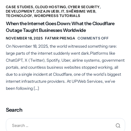
CASE STUDIES
,
CLOUD HOSTING
,
CYBER SECURITY
,
DEVELOPMENT
,
DIZAJN UEBI
,
IT
,
SHËRBIME WEB
,
TECHNOLOGY
,
WORDPRESS TUTORIALS
When the Internet Goes Down: What the Cloudflare
Outage Taught Businesses Worldwide
NOVEMBER 18, 2025
FATMIR PRENGA
COMMENTS OFF
On November 18, 2025, the world witnessed something rare:
large parts of the internet suddenly went dark.Platforms like
ChatGPT, X (Twitter), Spotify, Uber, airline systems, government
portals, and countless business websites stopped working, all
due to a single incident at Cloudflare, one of the world’s biggest
internet infrastructure providers. At UPWeb Services, we’ve
been following […]
Search