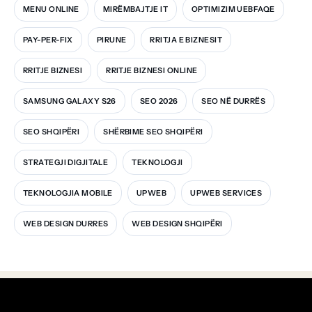
MENU ONLINE
MIRËMBAJTJE IT
OPTIMIZIM UEBFAQE
PAY-PER-FIX
PIRUNE
RRITJA E BIZNESIT
RRITJE BIZNESI
RRITJE BIZNESI ONLINE
SAMSUNG GALAXY S26
SEO 2026
SEO NË DURRËS
SEO SHQIPËRI
SHËRBIME SEO SHQIPËRI
STRATEGJI DIGJITALE
TEKNOLOGJI
TEKNOLOGJIA MOBILE
UPWEB
UPWEB SERVICES
WEB DESIGN DURRES
WEB DESIGN SHQIPËRI