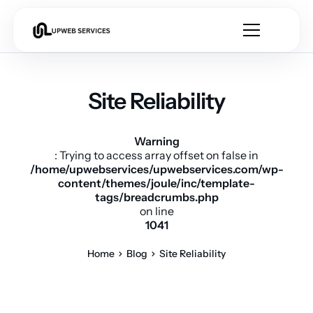
Site Reliability
Warning
: Trying to access array offset on false in
/home/upwebservices/upwebservices.com/wp-
content/themes/joule/inc/template-
tags/breadcrumbs.php
on line
1041
Home
Blog
Site Reliability