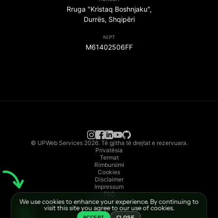
Rruga "Kristaq Boshnjaku",
Durrës, Shqipëri
NIPT
M61402506FF
© UPWeb Services 2026. Të gjitha të drejtat e rezervuara.
Privatësia
Termat
Rimbursimi
Cookies
Disclaimer
Impressum
FAQ
We use cookies to enhance your experience. By continuing to
Dokumentacion
visit this site you agree to our use of cookies.
ACCEPT
CLOSE