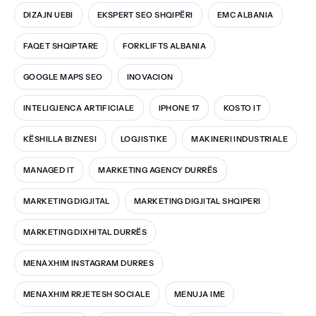
DIZAJN UEBI
EKSPERT SEO SHQIPËRI
EMC ALBANIA
FAQET SHQIPTARE
FORKLIFTS ALBANIA
GOOGLE MAPS SEO
INOVACION
INTELIGJENCA ARTIFICIALE
IPHONE 17
KOSTO IT
KËSHILLA BIZNESI
LOGJISTIKE
MAKINERI INDUSTRIALE
MANAGED IT
MARKETING AGENCY DURRËS
MARKETING DIGJITAL
MARKETING DIGJITAL SHQIPERI
MARKETING DIXHITAL DURRËS
MENAXHIM INSTAGRAM DURRES
MENAXHIM RRJETESH SOCIALE
MENUJA IME