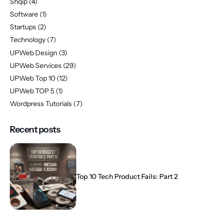
Shqip
(4)
Software
(1)
Startups
(2)
Technology
(7)
UPWeb Design
(3)
UPWeb Services
(29)
UPWeb Top 10
(12)
UPWeb TOP 5
(1)
Wordpress Tutorials
(7)
Recent posts
Top 10 Tech Product Fails: Part 2