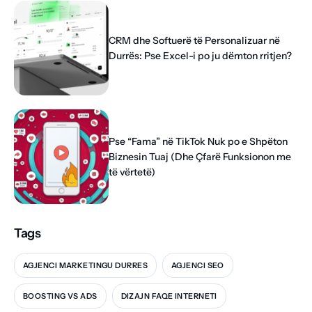
CRM dhe Softuerë të Personalizuar në
Durrës: Pse Excel-i po ju dëmton rritjen?
Pse “Fama” në TikTok Nuk po e Shpëton
Biznesin Tuaj (Dhe Çfarë Funksionon me
të vërtetë)
Tags
AGJENCI MARKETINGU DURRES
AGJENCI SEO
BOOSTING VS ADS
DIZAJN FAQE INTERNETI