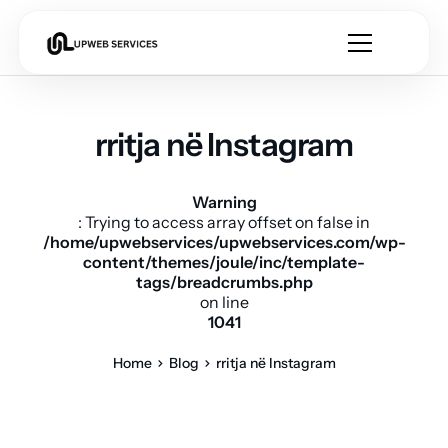
rritja në Instagram
Warning
: Trying to access array offset on false in
/home/upwebservices/upwebservices.com/wp-
content/themes/joule/inc/template-
tags/breadcrumbs.php
on line
1041
Home
Blog
rritja në Instagram