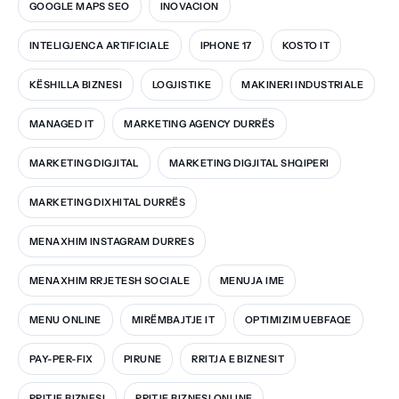
GOOGLE MAPS SEO
INOVACION
INTELIGJENCA ARTIFICIALE
IPHONE 17
KOSTO IT
KËSHILLA BIZNESI
LOGJISTIKE
MAKINERI INDUSTRIALE
MANAGED IT
MARKETING AGENCY DURRËS
MARKETING DIGJITAL
MARKETING DIGJITAL SHQIPERI
MARKETING DIXHITAL DURRËS
MENAXHIM INSTAGRAM DURRES
MENAXHIM RRJETESH SOCIALE
MENUJA IME
MENU ONLINE
MIRËMBAJTJE IT
OPTIMIZIM UEBFAQE
PAY-PER-FIX
PIRUNE
RRITJA E BIZNESIT
RRITJE BIZNESI
RRITJE BIZNESI ONLINE