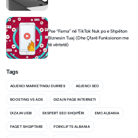
Pse “Fama” në TikTok Nuk po e Shpëton
Biznesin Tuaj (Dhe Çfarë Funksionon me
të vërtetë)
Tags
AGJENCI MARKETINGU DURRES
AGJENCI SEO
BOOSTING VS ADS
DIZAJN FAQE INTERNETI
DIZAJN UEBI
EKSPERT SEO SHQIPËRI
EMC ALBANIA
FAQET SHQIPTARE
FORKLIFTS ALBANIA