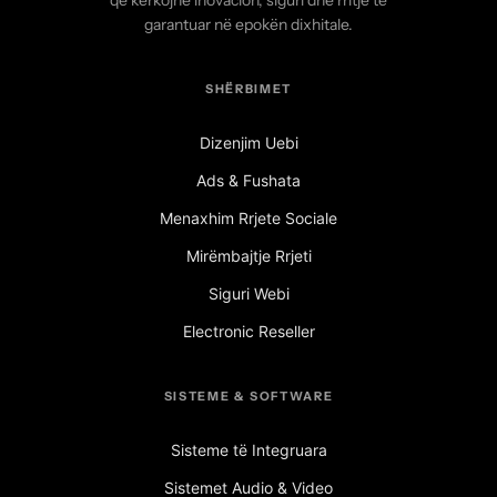
që kërkojnë inovacion, siguri dhe rritje të
garantuar në epokën dixhitale.
SHËRBIMET
Dizenjim Uebi
Ads & Fushata
Menaxhim Rrjete Sociale
Mirëmbajtje Rrjeti
Siguri Webi
Electronic Reseller
SISTEME & SOFTWARE
Sisteme të Integruara
Sistemet Audio & Video