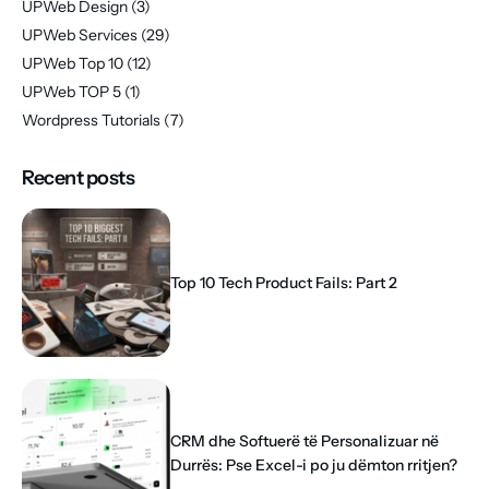
UPWeb Design
(3)
UPWeb Services
(29)
UPWeb Top 10
(12)
UPWeb TOP 5
(1)
Wordpress Tutorials
(7)
Recent posts
Top 10 Tech Product Fails: Part 2
CRM dhe Softuerë të Personalizuar në
Durrës: Pse Excel-i po ju dëmton rritjen?