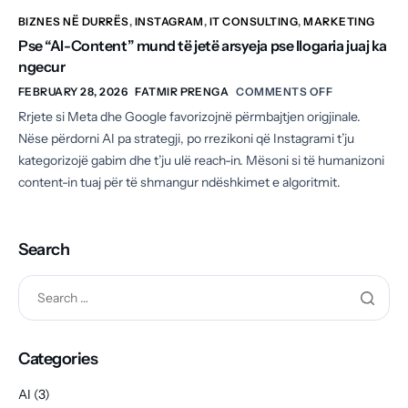
BIZNES NË DURRËS
,
INSTAGRAM
,
IT CONSULTING
,
MARKETING
Pse “AI-Content” mund të jetë arsyeja pse llogaria juaj ka
ngecur
FEBRUARY 28, 2026
FATMIR PRENGA
COMMENTS OFF
Rrjete si Meta dhe Google favorizojnë përmbajtjen origjinale.
Nëse përdorni AI pa strategji, po rrezikoni që Instagrami t’ju
kategorizojë gabim dhe t’ju ulë reach-in. Mësoni si të humanizoni
content-in tuaj për të shmangur ndëshkimet e algoritmit.
Search
Categories
AI
(3)