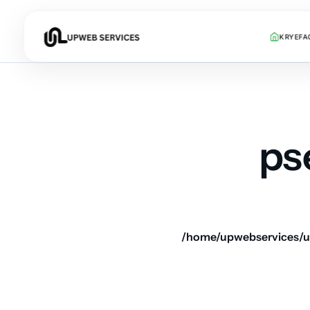
KRYEFA
ps
/home/upwebservices/u