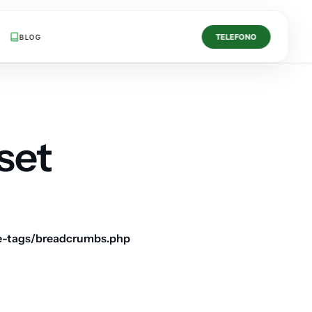
TELEFONO
BLOG
set
e-tags/breadcrumbs.php