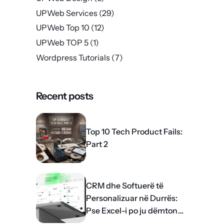
UPWeb Services
(29)
UPWeb Top 10
(12)
UPWeb TOP 5
(1)
Wordpress Tutorials
(7)
Recent posts
Top 10 Tech Product Fails:
Part 2
CRM dhe Softuerë të
Personalizuar në Durrës:
Pse Excel-i po ju dëmton
rritjen?