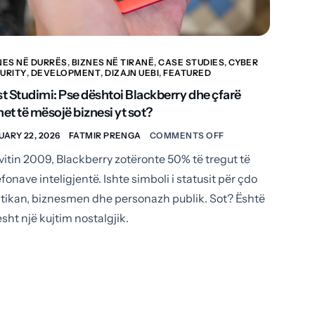
NES NË DURRËS
,
BIZNES NË TIRANË
,
CASE STUDIES
,
CYBER
URITY
,
DEVELOPMENT
,
DIZAJN UEBI
,
FEATURED
t Studimi: Pse dështoi Blackberry dhe çfarë
et të mësojë biznesi yt sot?
UARY 22, 2026
FATMIR PRENGA
COMMENTS OFF
vitin 2009, Blackberry zotëronte 50% të tregut të
efonave inteligjentë. Ishte simboli i statusit për çdo
itikan, biznesmen dhe personazh publik. Sot? Është
esht një kujtim nostalgjik.