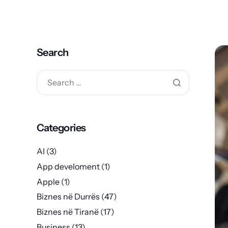
Search
Categories
AI
(3)
App develoment
(1)
Apple
(1)
Biznes në Durrës
(47)
Biznes në Tiranë
(17)
Business
(13)