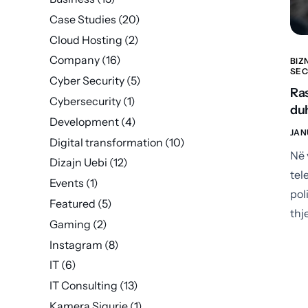
Case Studies
(20)
Cloud Hosting
(2)
Company
(16)
BIZ
SEC
Cyber Security
(5)
Ras
Cybersecurity
(1)
duh
Development
(4)
JAN
Digital transformation
(10)
Në 
Dizajn Uebi
(12)
tel
Events
(1)
pol
Featured
(5)
thj
Gaming
(2)
Instagram
(8)
IT
(6)
IT Consulting
(13)
Kamera Sigurie
(1)