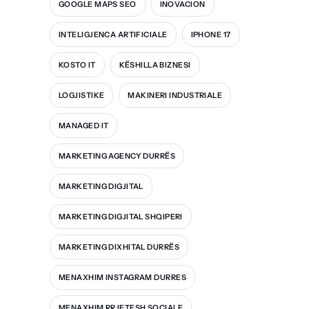
GOOGLE MAPS SEO
INOVACION
INTELIGJENCA ARTIFICIALE
IPHONE 17
KOSTO IT
KËSHILLA BIZNESI
LOGJISTIKE
MAKINERI INDUSTRIALE
MANAGED IT
MARKETING AGENCY DURRËS
MARKETING DIGJITAL
MARKETING DIGJITAL SHQIPERI
MARKETING DIXHITAL DURRËS
MENAXHIM INSTAGRAM DURRES
MENAXHIM RRJETESH SOCIALE