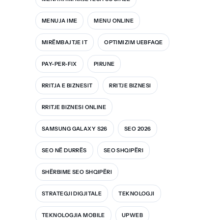
MENUJA IME
MENU ONLINE
MIRËMBAJTJE IT
OPTIMIZIM UEBFAQE
PAY-PER-FIX
PIRUNE
RRITJA E BIZNESIT
RRITJE BIZNESI
RRITJE BIZNESI ONLINE
SAMSUNG GALAXY S26
SEO 2026
SEO NË DURRËS
SEO SHQIPËRI
SHËRBIME SEO SHQIPËRI
STRATEGJI DIGJITALE
TEKNOLOGJI
TEKNOLOGJIA MOBILE
UPWEB