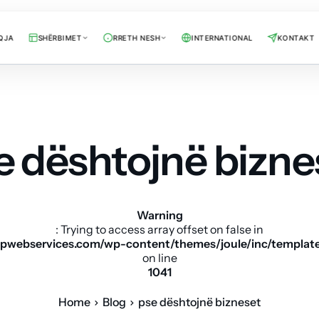
QJA
SHËRBIMET
RRETH NESH
INTERNATIONAL
KONTAKT
e dështojnë bizne
Warning
: Trying to access array offset on false in
pwebservices.com/wp-content/themes/joule/inc/templat
on line
1041
Home
Blog
pse dështojnë bizneset