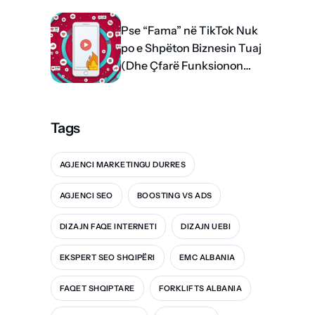
Pse “Fama” në TikTok Nuk
po e Shpëton Biznesin Tuaj
(Dhe Çfarë Funksionon
me të vërtetë)
Tags
AGJENCI MARKETINGU DURRES
AGJENCI SEO
BOOSTING VS ADS
DIZAJN FAQE INTERNETI
DIZAJN UEBI
EKSPERT SEO SHQIPËRI
EMC ALBANIA
FAQET SHQIPTARE
FORKLIFTS ALBANIA