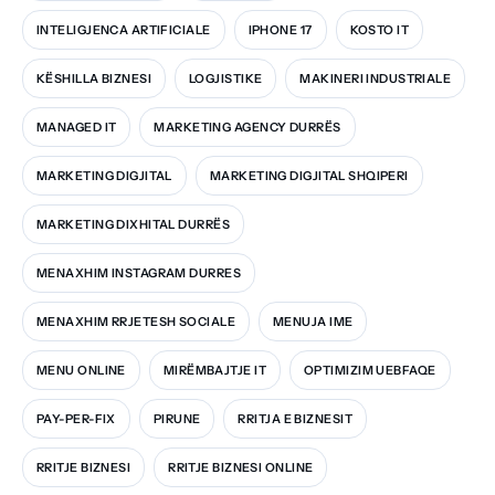
INTELIGJENCA ARTIFICIALE
IPHONE 17
KOSTO IT
KËSHILLA BIZNESI
LOGJISTIKE
MAKINERI INDUSTRIALE
MANAGED IT
MARKETING AGENCY DURRËS
MARKETING DIGJITAL
MARKETING DIGJITAL SHQIPERI
MARKETING DIXHITAL DURRËS
MENAXHIM INSTAGRAM DURRES
MENAXHIM RRJETESH SOCIALE
MENUJA IME
MENU ONLINE
MIRËMBAJTJE IT
OPTIMIZIM UEBFAQE
PAY-PER-FIX
PIRUNE
RRITJA E BIZNESIT
RRITJE BIZNESI
RRITJE BIZNESI ONLINE