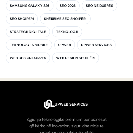
SAMSUNG GALAXY S26
SEO 2026
SEO NË DURRËS
SEO SHQIPËRI
SHËRBIME SEO SHQIPËRI
STRATEGJI DIGJITALE
TEKNOLOGJI
TEKNOLOGJIA MOBILE
UPWEB
UPWEB SERVICES
WEB DESIGN DURRES
WEB DESIGN SHQIPËRI
Zgjidhje teknologjike premium për bizneset
që kërkojnë inovacion, siguri dhe rritje të
garantuar në epokën dixhitale.