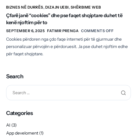
BIZNES NË DURRËS
,
DIZAJN UEBI
,
SHËRBIME WEB
Çfarë janë “cookies” dhe pse faqet shqiptare duhet të
kenë njoftim për to
SEPTEMBER 6, 2025
FATMIR PRENGA
COMMENTS OFF
Cookies përdoren nga çdo faqe interneti për të gjurmuar dhe
personalizuar përvojën e përdoruesit. Ja pse duhet njoftim edhe
për faqet shqiptare.
Search
Categories
AI
(3)
App develoment
(1)