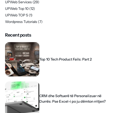
UPWeb Services
(29)
UPWeb Top 10
(12)
UPWeb TOP 5
(1)
Wordpress Tutorials
(7)
Recent posts
Top 10 Tech Product Fails: Part 2
CRM dhe Softuerë të Personalizuar në
Durrës: Pse Excel-i po ju dëmton rritjen?