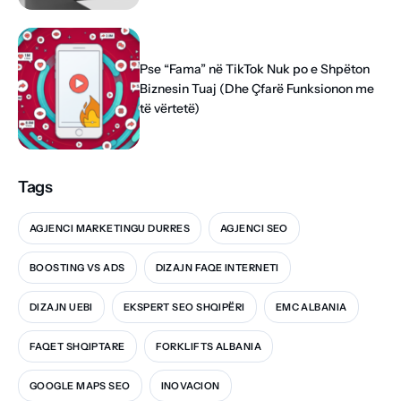
Pse “Fama” në TikTok Nuk po e Shpëton
Biznesin Tuaj (Dhe Çfarë Funksionon me
të vërtetë)
Tags
AGJENCI MARKETINGU DURRES
AGJENCI SEO
BOOSTING VS ADS
DIZAJN FAQE INTERNETI
DIZAJN UEBI
EKSPERT SEO SHQIPËRI
EMC ALBANIA
FAQET SHQIPTARE
FORKLIFTS ALBANIA
GOOGLE MAPS SEO
INOVACION