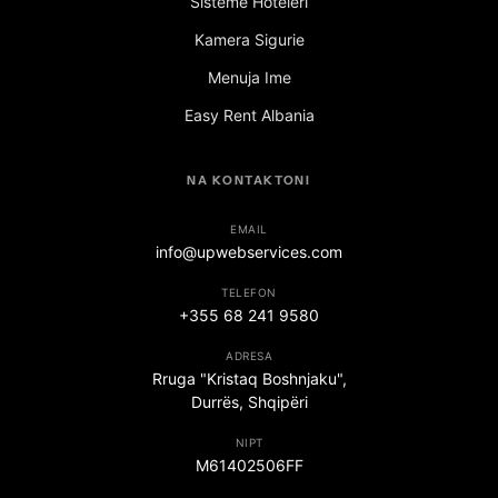
Sisteme Hoteleri
Kamera Sigurie
Menuja Ime
Easy Rent Albania
NA KONTAKTONI
EMAIL
info@upwebservices.com
TELEFON
+355 68 241 9580
ADRESA
Rruga "Kristaq Boshnjaku",
Durrës, Shqipëri
NIPT
M61402506FF