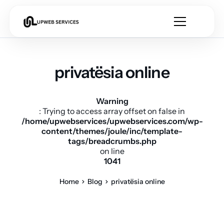
privatësia online
Warning
: Trying to access array offset on false in
/home/upwebservices/upwebservices.com/wp-
content/themes/joule/inc/template-
tags/breadcrumbs.php
on line
1041
Home
Blog
privatësia online