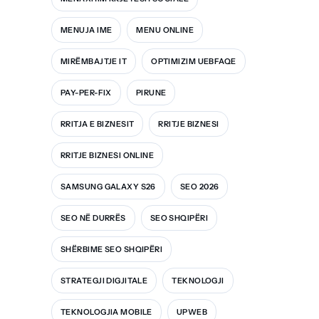
MENUJA IME
MENU ONLINE
MIRËMBAJTJE IT
OPTIMIZIM UEBFAQE
PAY-PER-FIX
PIRUNE
RRITJA E BIZNESIT
RRITJE BIZNESI
RRITJE BIZNESI ONLINE
SAMSUNG GALAXY S26
SEO 2026
SEO NË DURRËS
SEO SHQIPËRI
SHËRBIME SEO SHQIPËRI
STRATEGJI DIGJITALE
TEKNOLOGJI
TEKNOLOGJIA MOBILE
UPWEB