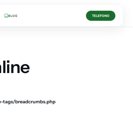
TELEFONO
BLOG
line
e-tags/breadcrumbs.php