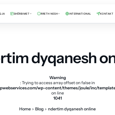
QJA
SHËRBIMET
RRETH NESH
INTERNATIONAL
KONTAKT
rtim dyqanesh on
Warning
: Trying to access array offset on false in
pwebservices.com/wp-content/themes/joule/inc/templat
on line
1041
Home
Blog
ndertim dyqanesh online