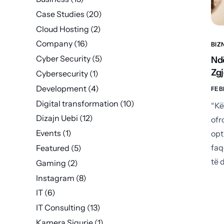
Case Studies
(20)
Cloud Hosting
(2)
Company
(16)
BIZ
Cyber Security
(5)
Nd
Zgj
Cybersecurity
(1)
Development
(4)
FEB
Digital transformation
(10)
“Kë
Dizajn Uebi
(12)
ofr
Events
(1)
opt
faq
Featured
(5)
të 
Gaming
(2)
Instagram
(8)
IT
(6)
IT Consulting
(13)
Kamera Sigurie
(1)