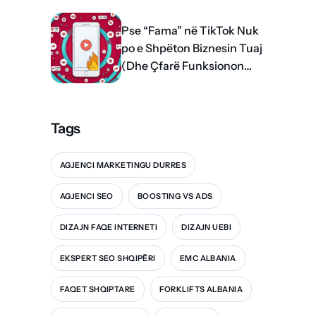
Pse “Fama” në TikTok Nuk
po e Shpëton Biznesin Tuaj
(Dhe Çfarë Funksionon
me të vërtetë)
Tags
AGJENCI MARKETINGU DURRES
AGJENCI SEO
BOOSTING VS ADS
DIZAJN FAQE INTERNETI
DIZAJN UEBI
EKSPERT SEO SHQIPËRI
EMC ALBANIA
FAQET SHQIPTARE
FORKLIFTS ALBANIA