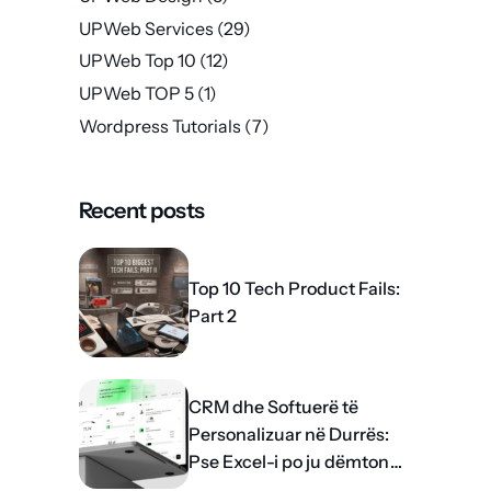
UPWeb Services
(29)
UPWeb Top 10
(12)
UPWeb TOP 5
(1)
Wordpress Tutorials
(7)
Recent posts
Top 10 Tech Product Fails:
Part 2
CRM dhe Softuerë të
Personalizuar në Durrës:
Pse Excel-i po ju dëmton
rritjen?