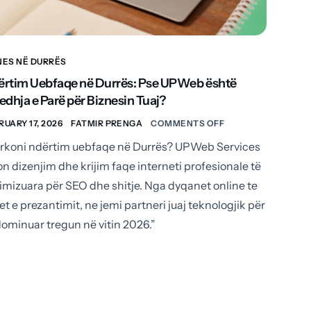
NES NË DURRËS
ërtim Uebfaqe në Durrës: Pse UPWeb është
edhja e Parë për Biznesin Tuaj?
RUARY 17, 2026
FATMIR PRENGA
COMMENTS OFF
rkoni ndërtim uebfaqe në Durrës? UPWeb Services
on dizenjim dhe krijim faqe interneti profesionale të
imizuara për SEO dhe shitje. Nga dyqanet online te
et e prezantimit, ne jemi partneri juaj teknologjik për
dominuar tregun në vitin 2026.”