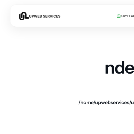
KRYEFA
nde
/home/upwebservices/u