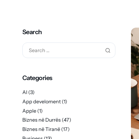
Search
Categories
AI
(3)
App develoment
(1)
Apple
(1)
Biznes në Durrës
(47)
Biznes në Tiranë
(17)
Business
(13)