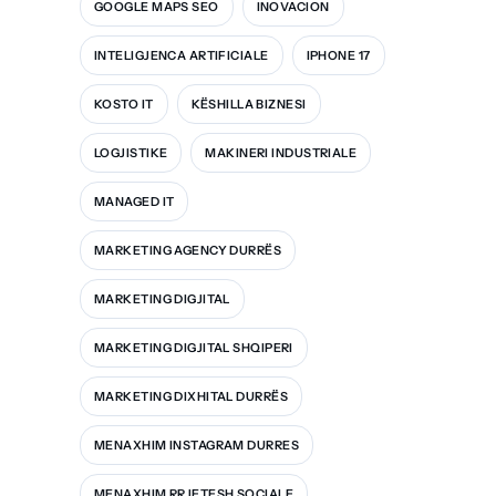
GOOGLE MAPS SEO
INOVACION
INTELIGJENCA ARTIFICIALE
IPHONE 17
KOSTO IT
KËSHILLA BIZNESI
LOGJISTIKE
MAKINERI INDUSTRIALE
MANAGED IT
MARKETING AGENCY DURRËS
MARKETING DIGJITAL
MARKETING DIGJITAL SHQIPERI
MARKETING DIXHITAL DURRËS
MENAXHIM INSTAGRAM DURRES
MENAXHIM RRJETESH SOCIALE