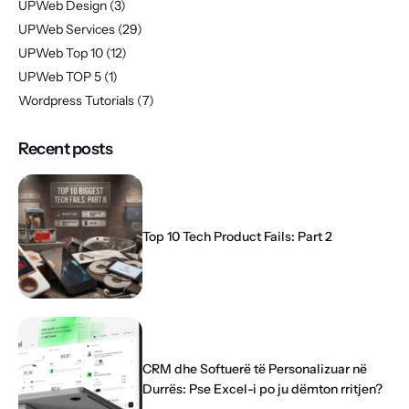
UPWeb Design
(3)
UPWeb Services
(29)
UPWeb Top 10
(12)
UPWeb TOP 5
(1)
Wordpress Tutorials
(7)
Recent posts
Top 10 Tech Product Fails: Part 2
CRM dhe Softuerë të Personalizuar në
Durrës: Pse Excel-i po ju dëmton rritjen?