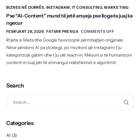
BIZNES NË DURRËS
,
INSTAGRAM
,
IT CONSULTING
,
MARKETING
Pse “AI-Content” mund të jetë arsyeja pse llogaria juaj ka
ngecur
FEBRUARY 28, 2026
FATMIR PRENGA
COMMENTS OFF
Rrjete si Meta dhe Google favorizojnë përmbajtjen origjinale.
Nëse përdorni AI pa strategji, po rrezikoni që Instagrami t’ju
kategorizojë gabim dhe t’ju ulë reach-in. Mësoni si të humanizoni
content-in tuaj për të shmangur ndëshkimet e algoritmit.
Search
Categories
AI
(3)