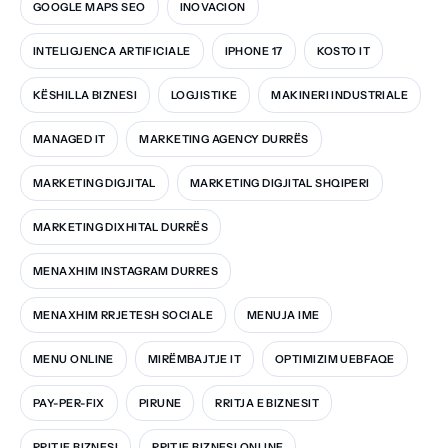
GOOGLE MAPS SEO
INOVACION
INTELIGJENCA ARTIFICIALE
IPHONE 17
KOSTO IT
KËSHILLA BIZNESI
LOGJISTIKE
MAKINERI INDUSTRIALE
MANAGED IT
MARKETING AGENCY DURRËS
MARKETING DIGJITAL
MARKETING DIGJITAL SHQIPERI
MARKETING DIXHITAL DURRËS
MENAXHIM INSTAGRAM DURRES
MENAXHIM RRJETESH SOCIALE
MENUJA IME
MENU ONLINE
MIRËMBAJTJE IT
OPTIMIZIM UEBFAQE
PAY-PER-FIX
PIRUNE
RRITJA E BIZNESIT
RRITJE BIZNESI
RRITJE BIZNESI ONLINE