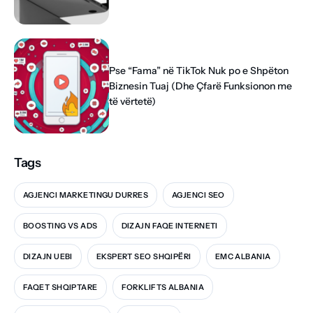
Pse “Fama” në TikTok Nuk po e Shpëton
Biznesin Tuaj (Dhe Çfarë Funksionon me
të vërtetë)
Tags
AGJENCI MARKETINGU DURRES
AGJENCI SEO
BOOSTING VS ADS
DIZAJN FAQE INTERNETI
DIZAJN UEBI
EKSPERT SEO SHQIPËRI
EMC ALBANIA
FAQET SHQIPTARE
FORKLIFTS ALBANIA