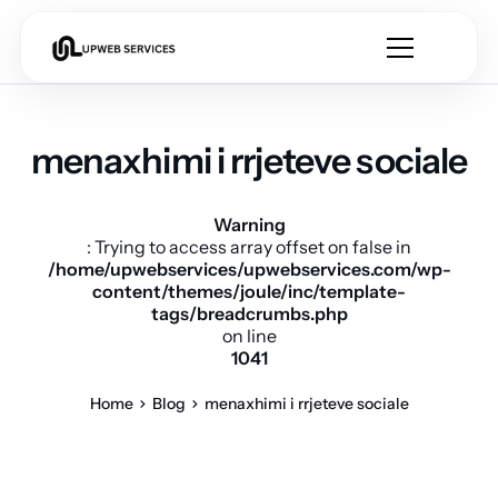
menaxhimi i rrjeteve sociale
Warning
: Trying to access array offset on false in
/home/upwebservices/upwebservices.com/wp-
content/themes/joule/inc/template-
tags/breadcrumbs.php
on line
1041
Home
Blog
menaxhimi i rrjeteve sociale