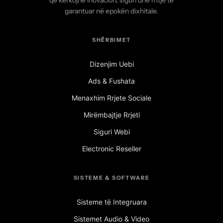
që kërkojnë inovacion, siguri dhe rritje të
garantuar në epokën dixhitale.
SHËRBIMET
Dizenjim Uebi
Ads & Fushata
Menaxhim Rrjete Sociale
Mirëmbajtje Rrjeti
Siguri Webi
Electronic Reseller
SISTEME & SOFTWARE
Sisteme të Integruara
Sistemet Audio & Video