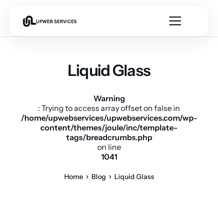
Liquid Glass
Warning
: Trying to access array offset on false in
/home/upwebservices/upwebservices.com/wp-
content/themes/joule/inc/template-
tags/breadcrumbs.php
on line
1041
Home
Blog
Liquid Glass