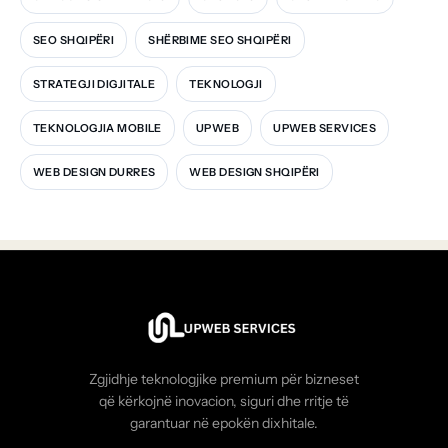
SEO SHQIPËRI
SHËRBIME SEO SHQIPËRI
STRATEGJI DIGJITALE
TEKNOLOGJI
TEKNOLOGJIA MOBILE
UPWEB
UPWEB SERVICES
WEB DESIGN DURRES
WEB DESIGN SHQIPËRI
Zgjidhje teknologjike premium për bizneset
që kërkojnë inovacion, siguri dhe rritje të
garantuar në epokën dixhitale.