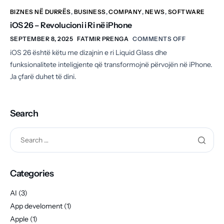
BIZNES NË DURRËS
,
BUSINESS
,
COMPANY
,
NEWS
,
SOFTWARE
iOS 26 – Revolucioni i Ri në iPhone
SEPTEMBER 8, 2025
FATMIR PRENGA
COMMENTS OFF
iOS 26 është këtu me dizajnin e ri Liquid Glass dhe
funksionalitete inteligjente që transformojnë përvojën në iPhone.
Ja çfarë duhet të dini.
Search
Categories
AI
(3)
App develoment
(1)
Apple
(1)