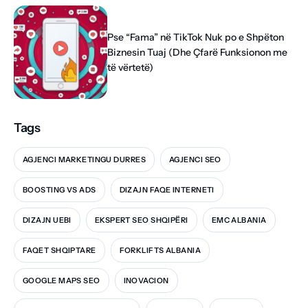
Pse “Fama” në TikTok Nuk po e Shpëton
Biznesin Tuaj (Dhe Çfarë Funksionon me
të vërtetë)
Tags
AGJENCI MARKETINGU DURRES
AGJENCI SEO
BOOSTING VS ADS
DIZAJN FAQE INTERNETI
DIZAJN UEBI
EKSPERT SEO SHQIPËRI
EMC ALBANIA
FAQET SHQIPTARE
FORKLIFTS ALBANIA
GOOGLE MAPS SEO
INOVACION