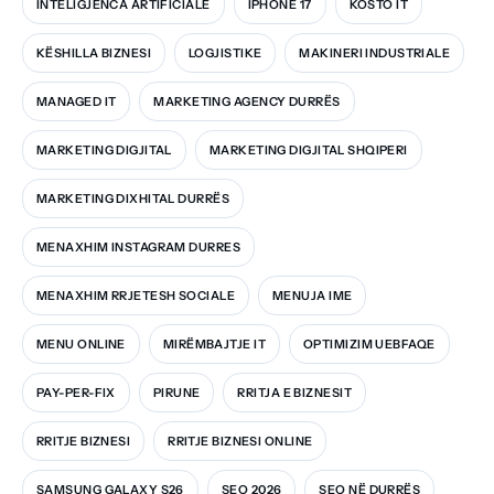
INTELIGJENCA ARTIFICIALE
IPHONE 17
KOSTO IT
KËSHILLA BIZNESI
LOGJISTIKE
MAKINERI INDUSTRIALE
MANAGED IT
MARKETING AGENCY DURRËS
MARKETING DIGJITAL
MARKETING DIGJITAL SHQIPERI
MARKETING DIXHITAL DURRËS
MENAXHIM INSTAGRAM DURRES
MENAXHIM RRJETESH SOCIALE
MENUJA IME
MENU ONLINE
MIRËMBAJTJE IT
OPTIMIZIM UEBFAQE
PAY-PER-FIX
PIRUNE
RRITJA E BIZNESIT
RRITJE BIZNESI
RRITJE BIZNESI ONLINE
SAMSUNG GALAXY S26
SEO 2026
SEO NË DURRËS