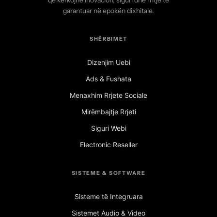
që kërkojnë inovacion, siguri dhe rritje të
garantuar në epokën dixhitale.
SHËRBIMET
Dizenjim Uebi
Ads & Fushata
Menaxhim Rrjete Sociale
Mirëmbajtje Rrjeti
Siguri Webi
Electronic Reseller
SISTEME & SOFTWARE
Sisteme të Integruara
Sistemet Audio & Video