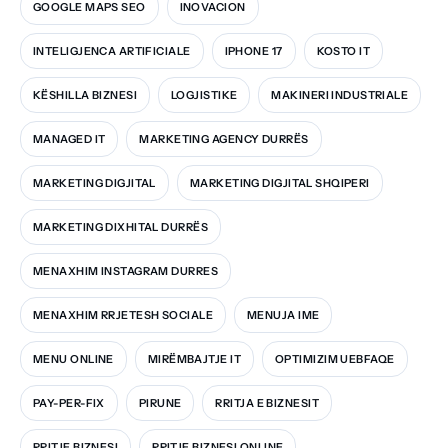
GOOGLE MAPS SEO
INOVACION
INTELIGJENCA ARTIFICIALE
IPHONE 17
KOSTO IT
KËSHILLA BIZNESI
LOGJISTIKE
MAKINERI INDUSTRIALE
MANAGED IT
MARKETING AGENCY DURRËS
MARKETING DIGJITAL
MARKETING DIGJITAL SHQIPERI
MARKETING DIXHITAL DURRËS
MENAXHIM INSTAGRAM DURRES
MENAXHIM RRJETESH SOCIALE
MENUJA IME
MENU ONLINE
MIRËMBAJTJE IT
OPTIMIZIM UEBFAQE
PAY-PER-FIX
PIRUNE
RRITJA E BIZNESIT
RRITJE BIZNESI
RRITJE BIZNESI ONLINE