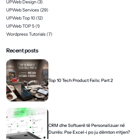
UPWeb Design
(3)
UPWeb Services
(29)
UPWeb Top 10
(12)
UPWeb TOP 5
(1)
Wordpress Tutorials
(7)
Recent posts
Top 10 Tech Product Fails: Part 2
CRM dhe Softuerë të Personalizuar në
Durrës: Pse Excel-i po ju dëmton rritjen?