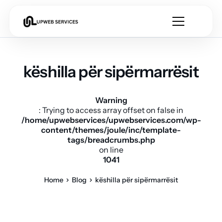
këshilla për sipërmarrësit
Warning
: Trying to access array offset on false in
/home/upwebservices/upwebservices.com/wp-
content/themes/joule/inc/template-
tags/breadcrumbs.php
on line
1041
Home
Blog
këshilla për sipërmarrësit