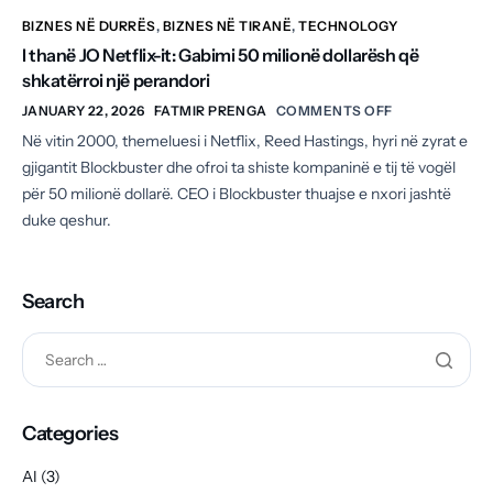
BIZNES NË DURRËS
,
BIZNES NË TIRANË
,
TECHNOLOGY
I thanë JO Netflix-it: Gabimi 50 milionë dollarësh që
shkatërroi një perandori
JANUARY 22, 2026
FATMIR PRENGA
COMMENTS OFF
Në vitin 2000, themeluesi i Netflix, Reed Hastings, hyri në zyrat e
gjigantit Blockbuster dhe ofroi ta shiste kompaninë e tij të vogël
për 50 milionë dollarë. CEO i Blockbuster thuajse e nxori jashtë
duke qeshur.
Search
Categories
AI
(3)