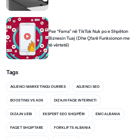
Pse “Fama” në TikTok Nuk po e Shpëton
Biznesin Tuaj (Dhe Çfarë Funksionon me
të vërtetë)
Tags
AGJENCI MARKETINGU DURRES
AGJENCI SEO
BOOSTING VS ADS
DIZAJN FAQE INTERNETI
DIZAJN UEBI
EKSPERT SEO SHQIPËRI
EMC ALBANIA
FAQET SHQIPTARE
FORKLIFTS ALBANIA