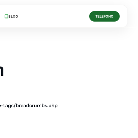
TELEFONO
BLOG
h
e-tags/breadcrumbs.php