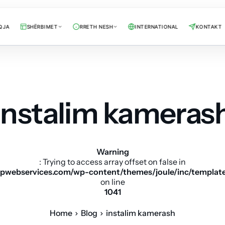
QJA
SHËRBIMET
RRETH NESH
INTERNATIONAL
KONTAKT
instalim kameras
Warning
: Trying to access array offset on false in
pwebservices.com/wp-content/themes/joule/inc/templat
on line
1041
Home
Blog
instalim kamerash