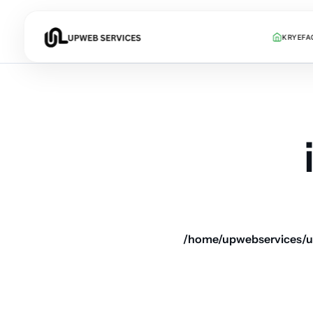
KRYEFA
/home/upwebservices/u