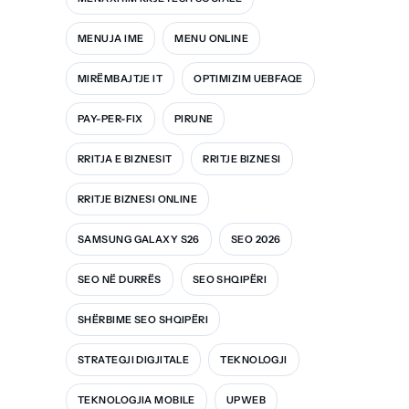
MENUJA IME
MENU ONLINE
MIRËMBAJTJE IT
OPTIMIZIM UEBFAQE
PAY-PER-FIX
PIRUNE
RRITJA E BIZNESIT
RRITJE BIZNESI
RRITJE BIZNESI ONLINE
SAMSUNG GALAXY S26
SEO 2026
SEO NË DURRËS
SEO SHQIPËRI
SHËRBIME SEO SHQIPËRI
STRATEGJI DIGJITALE
TEKNOLOGJI
TEKNOLOGJIA MOBILE
UPWEB