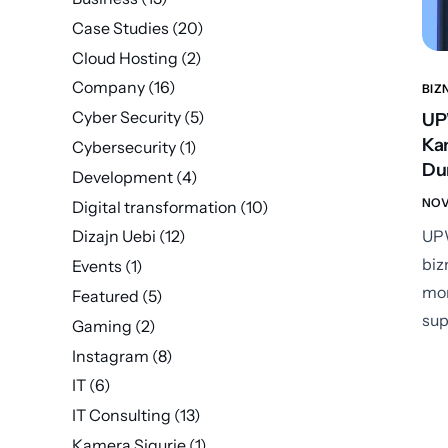
Case Studies
(20)
Cloud Hosting
(2)
Company
(16)
BIZ
Cyber Security
(5)
UPW
Kam
Cybersecurity
(1)
Du
Development
(4)
NOV
Digital transformation
(10)
UPW
Dizajn Uebi
(12)
biz
Events
(1)
mon
Featured
(5)
sup
Gaming
(2)
Instagram
(8)
IT
(6)
IT Consulting
(13)
Kamera Sigurie
(1)