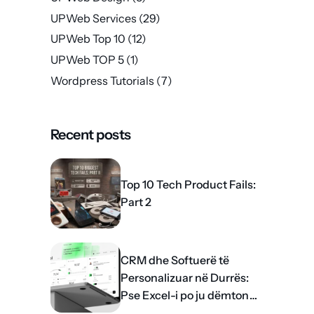
UPWeb Services
(29)
UPWeb Top 10
(12)
UPWeb TOP 5
(1)
Wordpress Tutorials
(7)
Recent posts
Top 10 Tech Product Fails:
Part 2
CRM dhe Softuerë të
Personalizuar në Durrës:
Pse Excel-i po ju dëmton
rritjen?