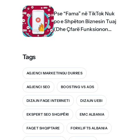
Pse “Fama” në TikTok Nuk
po e Shpëton Biznesin Tuaj
(Dhe Çfarë Funksionon
me të vërtetë)
Tags
AGJENCI MARKETINGU DURRES
AGJENCI SEO
BOOSTING VS ADS
DIZAJN FAQE INTERNETI
DIZAJN UEBI
EKSPERT SEO SHQIPËRI
EMC ALBANIA
FAQET SHQIPTARE
FORKLIFTS ALBANIA