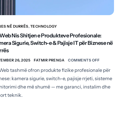
NES NË DURRËS
,
TECHNOLOGY
eb Nis Shitjen e Produkteve Profesionale:
era Sigurie, Switch-e & Pajisje IT për Biznese në
rrës
EMBER 26, 2025
FATMIR PRENGA
COMMENTS OFF
eb tashmë ofron produkte fizike profesionale për
nese: kamera sigurie, switch-e, pajisje rrjeti, sisteme
itorimi dhe më shumë — me garanci, instalim dhe
ort teknik.