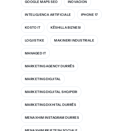
GOOGLE MAPS SEO
INOVACION
INTELIGJENCA ARTIFICIALE
IPHONE 17
KOSTO IT
KËSHILLA BIZNESI
LOGJISTIKE
MAKINERI INDUSTRIALE
MANAGED IT
MARKETING AGENCY DURRËS
MARKETING DIGJITAL
MARKETING DIGJITAL SHQIPERI
MARKETING DIXHITAL DURRËS
MENAXHIM INSTAGRAM DURRES
MENAXHIM RRJETESH SOCIALE