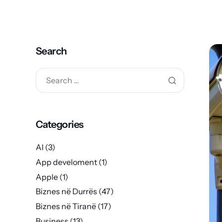
Search
Categories
AI
(3)
App develoment
(1)
Apple
(1)
Biznes në Durrës
(47)
Biznes në Tiranë
(17)
Business
(13)