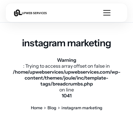
instagram marketing
Warning
: Trying to access array offset on false in
/home/upwebservices/upwebservices.com/wp-
content/themes/joule/inc/template-
tags/breadcrumbs.php
on line
1041
Home
Blog
instagram marketing