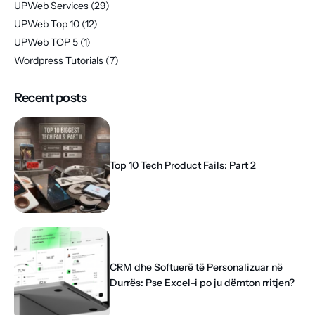
UPWeb Services
(29)
UPWeb Top 10
(12)
UPWeb TOP 5
(1)
Wordpress Tutorials
(7)
Recent posts
Top 10 Tech Product Fails: Part 2
CRM dhe Softuerë të Personalizuar në
Durrës: Pse Excel-i po ju dëmton rritjen?