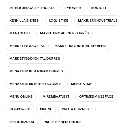
INTELIGJENCA ARTIFICIALE
IPHONE 17
KOSTO IT
KËSHILLA BIZNESI
LOGJISTIKE
MAKINERI INDUSTRIALE
MANAGED IT
MARKETING AGENCY DURRËS
MARKETING DIGJITAL
MARKETING DIGJITAL SHQIPERI
MARKETING DIXHITAL DURRËS
MENAXHIM INSTAGRAM DURRES
MENAXHIM RRJETESH SOCIALE
MENUJA IME
MENU ONLINE
MIRËMBAJTJE IT
OPTIMIZIM UEBFAQE
PAY-PER-FIX
PIRUNE
RRITJA E BIZNESIT
RRITJE BIZNESI
RRITJE BIZNESI ONLINE