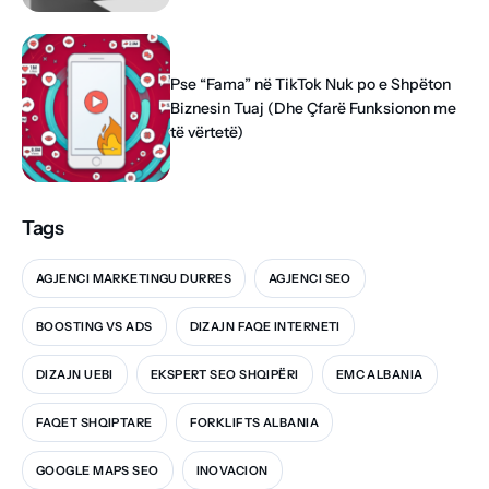
Pse “Fama” në TikTok Nuk po e Shpëton
Biznesin Tuaj (Dhe Çfarë Funksionon me
të vërtetë)
Tags
AGJENCI MARKETINGU DURRES
AGJENCI SEO
BOOSTING VS ADS
DIZAJN FAQE INTERNETI
DIZAJN UEBI
EKSPERT SEO SHQIPËRI
EMC ALBANIA
FAQET SHQIPTARE
FORKLIFTS ALBANIA
GOOGLE MAPS SEO
INOVACION