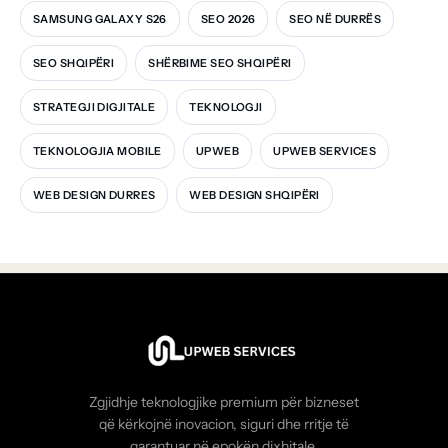
SAMSUNG GALAXY S26
SEO 2026
SEO NË DURRËS
SEO SHQIPËRI
SHËRBIME SEO SHQIPËRI
STRATEGJI DIGJITALE
TEKNOLOGJI
TEKNOLOGJIA MOBILE
UPWEB
UPWEB SERVICES
WEB DESIGN DURRES
WEB DESIGN SHQIPËRI
Zgjidhje teknologjike premium për bizneset
që kërkojnë inovacion, siguri dhe rritje të
garantuar në epokën dixhitale.