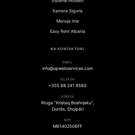
Sisteme Hoteleri
Kamera Sigurie
Menuja Ime
Easy Rent Albania
NA KONTAKTONI
EMAIL
info@upwebservices.com
TELEFON
+355 68 241 9580
ADRESA
Rruga "Kristaq Boshnjaku",
Durrës, Shqipëri
NIPT
M61402506FF