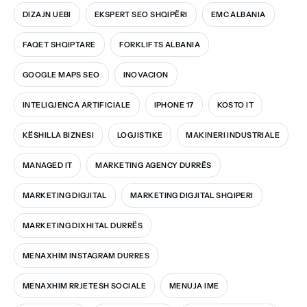
DIZAJN UEBI
EKSPERT SEO SHQIPËRI
EMC ALBANIA
FAQET SHQIPTARE
FORKLIFTS ALBANIA
GOOGLE MAPS SEO
INOVACION
INTELIGJENCA ARTIFICIALE
IPHONE 17
KOSTO IT
KËSHILLA BIZNESI
LOGJISTIKE
MAKINERI INDUSTRIALE
MANAGED IT
MARKETING AGENCY DURRËS
MARKETING DIGJITAL
MARKETING DIGJITAL SHQIPERI
MARKETING DIXHITAL DURRËS
MENAXHIM INSTAGRAM DURRES
MENAXHIM RRJETESH SOCIALE
MENUJA IME