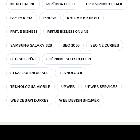
MENU ONLINE
MIRËMBAJTJE IT
OPTIMIZIM UEBFAQE
PAY-PER-FIX
PIRUNE
RRITJA E BIZNESIT
RRITJE BIZNESI
RRITJE BIZNESI ONLINE
SAMSUNG GALAXY S26
SEO 2026
SEO NË DURRËS
SEO SHQIPËRI
SHËRBIME SEO SHQIPËRI
STRATEGJI DIGJITALE
TEKNOLOGJI
TEKNOLOGJIA MOBILE
UPWEB
UPWEB SERVICES
WEB DESIGN DURRES
WEB DESIGN SHQIPËRI