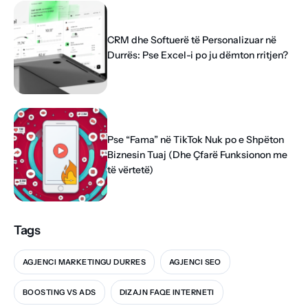
CRM dhe Softuerë të Personalizuar në
Durrës: Pse Excel-i po ju dëmton rritjen?
Pse “Fama” në TikTok Nuk po e Shpëton
Biznesin Tuaj (Dhe Çfarë Funksionon me
të vërtetë)
Tags
AGJENCI MARKETINGU DURRES
AGJENCI SEO
BOOSTING VS ADS
DIZAJN FAQE INTERNETI