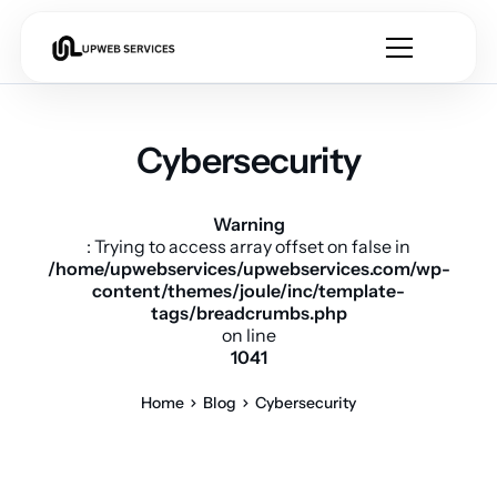
Cybersecurity
Warning
: Trying to access array offset on false in
/home/upwebservices/upwebservices.com/wp-
content/themes/joule/inc/template-
tags/breadcrumbs.php
on line
1041
Home
Blog
Cybersecurity