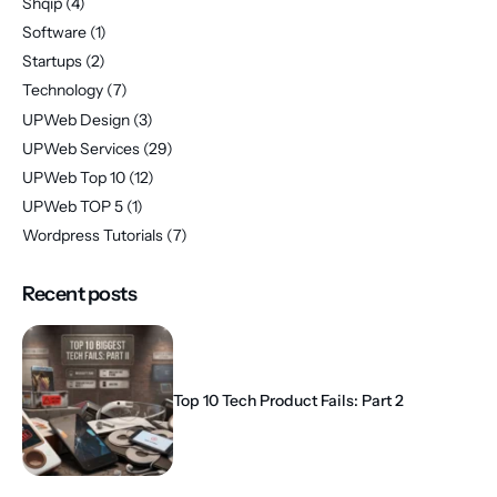
Shqip
(4)
Software
(1)
Startups
(2)
Technology
(7)
UPWeb Design
(3)
UPWeb Services
(29)
UPWeb Top 10
(12)
UPWeb TOP 5
(1)
Wordpress Tutorials
(7)
Recent posts
Top 10 Tech Product Fails: Part 2