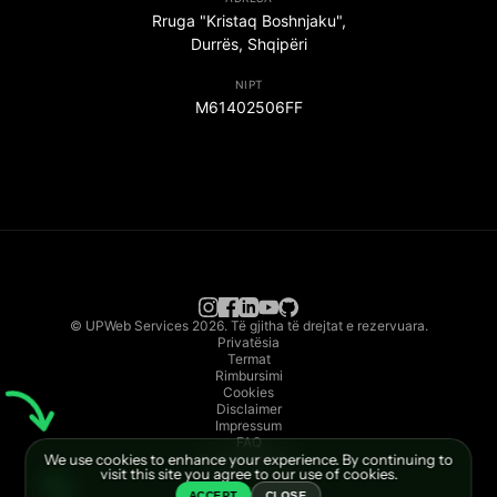
Rruga "Kristaq Boshnjaku",
Durrës, Shqipëri
NIPT
M61402506FF
© UPWeb Services 2026. Të gjitha të drejtat e rezervuara.
Privatësia
Termat
Rimbursimi
Cookies
Disclaimer
Impressum
FAQ
We use cookies to enhance your experience. By continuing to
Dokumentacion
visit this site you agree to our use of cookies.
ACCEPT
CLOSE