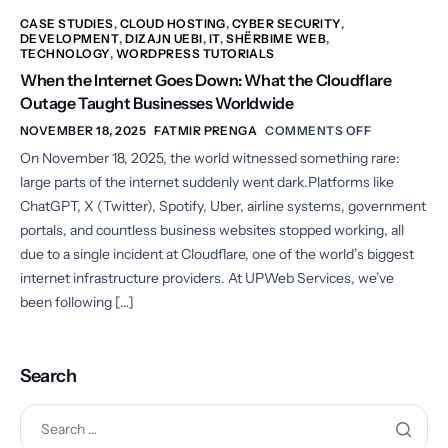
CASE STUDIES
,
CLOUD HOSTING
,
CYBER SECURITY
,
DEVELOPMENT
,
DIZAJN UEBI
,
IT
,
SHËRBIME WEB
,
TECHNOLOGY
,
WORDPRESS TUTORIALS
When the Internet Goes Down: What the Cloudflare
Outage Taught Businesses Worldwide
NOVEMBER 18, 2025
FATMIR PRENGA
COMMENTS OFF
On November 18, 2025, the world witnessed something rare:
large parts of the internet suddenly went dark.Platforms like
ChatGPT, X (Twitter), Spotify, Uber, airline systems, government
portals, and countless business websites stopped working, all
due to a single incident at Cloudflare, one of the world’s biggest
internet infrastructure providers. At UPWeb Services, we’ve
been following […]
Search