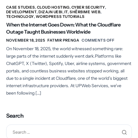
CASE STUDIES
,
CLOUD HOSTING
,
CYBER SECURITY
,
DEVELOPMENT
,
DIZAJN UEBI
,
IT
,
SHËRBIME WEB
,
TECHNOLOGY
,
WORDPRESS TUTORIALS
When the Internet Goes Down: What the Cloudflare
Outage Taught Businesses Worldwide
NOVEMBER 18, 2025
FATMIR PRENGA
COMMENTS OFF
On November 18, 2025, the world witnessed something rare:
large parts of the internet suddenly went dark.Platforms like
ChatGPT, X (Twitter), Spotify, Uber, airline systems, government
portals, and countless business websites stopped working, all
due to a single incident at Cloudflare, one of the world’s biggest
internet infrastructure providers. At UPWeb Services, we’ve
been following […]
Search