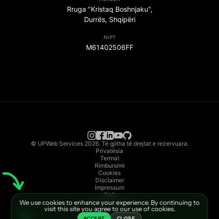
Rruga "Kristaq Boshnjaku",
Durrës, Shqipëri
NIPT
M61402506FF
© UPWeb Services 2026. Të gjitha të drejtat e rezervuara.
Privatësia
Termat
Rimbursimi
Cookies
Disclaimer
Impressum
FAQ
We use cookies to enhance your experience. By continuing to
Dokumentacion
visit this site you agree to our use of cookies.
ACCEPT
CLOSE