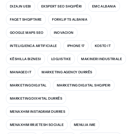
DIZAJN UEBI
EKSPERT SEO SHQIPËRI
EMC ALBANIA
FAQET SHQIPTARE
FORKLIFTS ALBANIA
GOOGLE MAPS SEO
INOVACION
INTELIGJENCA ARTIFICIALE
IPHONE 17
KOSTO IT
KËSHILLA BIZNESI
LOGJISTIKE
MAKINERI INDUSTRIALE
MANAGED IT
MARKETING AGENCY DURRËS
MARKETING DIGJITAL
MARKETING DIGJITAL SHQIPERI
MARKETING DIXHITAL DURRËS
MENAXHIM INSTAGRAM DURRES
MENAXHIM RRJETESH SOCIALE
MENUJA IME