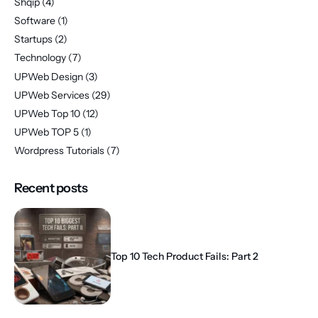
Shqip
(4)
Software
(1)
Startups
(2)
Technology
(7)
UPWeb Design
(3)
UPWeb Services
(29)
UPWeb Top 10
(12)
UPWeb TOP 5
(1)
Wordpress Tutorials
(7)
Recent posts
Top 10 Tech Product Fails: Part 2