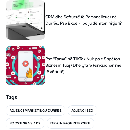
CRM dhe Softuerë të Personalizuar në
Durrës: Pse Excel-i po ju dëmton rritjen?
Pse “Fama” në TikTok Nuk po e Shpëton
Biznesin Tuaj (Dhe Çfarë Funksionon me
të vërtetë)
Tags
AGJENCI MARKETINGU DURRES
AGJENCI SEO
BOOSTING VS ADS
DIZAJN FAQE INTERNETI