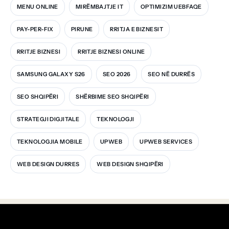
MENU ONLINE
MIRËMBAJTJE IT
OPTIMIZIM UEBFAQE
PAY-PER-FIX
PIRUNE
RRITJA E BIZNESIT
RRITJE BIZNESI
RRITJE BIZNESI ONLINE
SAMSUNG GALAXY S26
SEO 2026
SEO NË DURRËS
SEO SHQIPËRI
SHËRBIME SEO SHQIPËRI
STRATEGJI DIGJITALE
TEKNOLOGJI
TEKNOLOGJIA MOBILE
UPWEB
UPWEB SERVICES
WEB DESIGN DURRES
WEB DESIGN SHQIPËRI