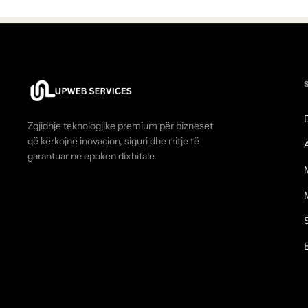
Zgjidhje teknologjike premium për bizneset
që kërkojnë inovacion, siguri dhe rritje të
garantuar në epokën dixhitale.