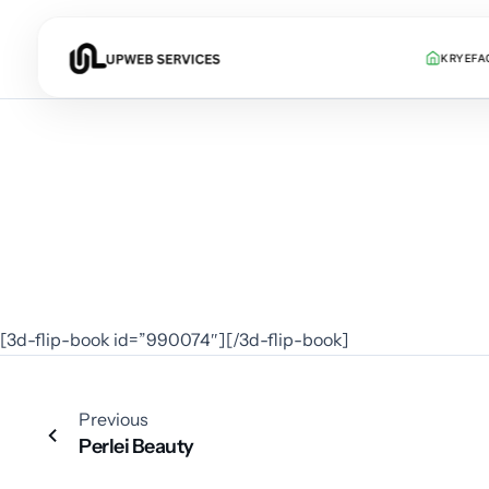
KRYEFA
[3d-flip-book id=”990074″][/3d-flip-book]
Previous
Perlei Beauty