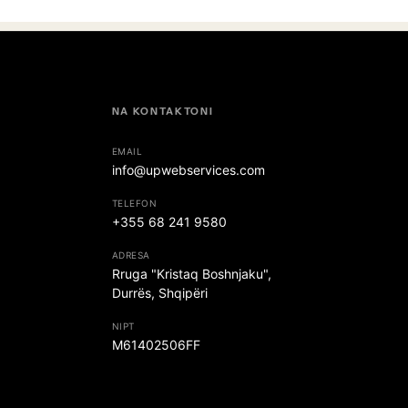
NA KONTAKTONI
EMAIL
info@upwebservices.com
TELEFON
+355 68 241 9580
ADRESA
Rruga "Kristaq Boshnjaku",
Durrës, Shqipëri
NIPT
M61402506FF