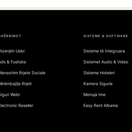
SHËRBIMET
SISTEME & SOFTWARE
Dizenjim Uebi
Sisteme të Integruara
Ads & Fushata
Sistemet Audio & Video
Menaxhim Rrjete Sociale
Sisteme Hoteleri
Mirëmbajtje Rrjeti
Kamera Sigurie
Siguri Webi
Menuja Ime
Electronic Reseller
Easy Rent Albania