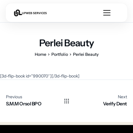
Perlei Beauty
Home
Portfolio
Perlei Beauty
[3d-flip-book id=”990070″][/3d-flip-book]
Previous
Next
S.M.M Orsol BPO
Verify Dent