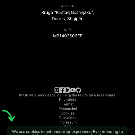
ADRESA
Rruga "Kristaq Boshnjaku",
Durrës, Shqipëri
NIPT
M61402506FF
© UPWeb Services 2026. Të gjitha të drejtat e rezervuara.
Privatësia
Termat
Rimbursimi
Cookies
Disclaimer
Impressum
FAQ
We use cookies to enhance your experience. By continuing to
Dokumentacion